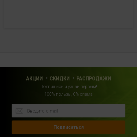
г. Мытищи, Шараповский проезд, вл. 2, третий этаж,
рядом со входом в фитнес-клуб "DDX Fitness"
+7 (969) 017-86-26
с 10:00 до 22:00 (без выходных)
HealthStore в ТРЦ "Саларис"
г.Москва, 23 км, Киевское шоссе, 1, второй этаж, рядом с
фитнес-клубом "DDX"
+7 (963) 682-32- 02
с 10:00 до 22:00 (без выходных)
АКЦИИ
СКИДКИ
РАСПРОДАЖИ
Подпишись и узнай первым!
HealthStore в ТРЦ "Райкин Плаза"
100% пользы, 0% спама
г.Москва, Шереметьевская ул., 6, корп. 1, цокольный
этаж, по пути следования в фитнес-клуб "Spirit Fitness"
+7 (963) 682-31-94
с 10:00 до 22:00 (без выходных)
Подписаться