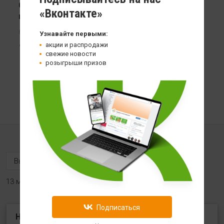
Chikalab Protein Cookie печенье глазированное с
«Вконтакте»
начинкой
60 гр
Узнавайте первыми:
129
акции и распродажи
свежие новости
розыгрыши призов
13 магазинов
Подписаться
HealthStore на ул. Угличская