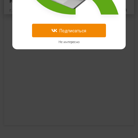
HealthStore в ТРЦ "Виктория Плаза"
г. Рязань, Первомайский проспект, 70, корп.1, цокольный
этаж, рядом со входом "Эльдорадо"
+7 (910) 969-41-14
Подписаться
с 10:00 до 22:00 (без выходных)
Не интересно
HealthStore в ТРЦ "Ковров-Молл"
г. Ковров, ул. Лопатина 7а, второй этаж, слева от
магазина "СпортМастер"
+ 7 (903) 645-25-85
с 10:00 до 21:00 (без выходных)
HealthStore + ФИТНЕС-БАР в ТРЦ "Красный кит"
г. Мытищи, Шараповский проезд, вл. 2, третий этаж,
рядом со входом в фитнес-клуб "DDX Fitness"
+7 (969) 017-86-26
с 10:00 до 22:00 (без выходных)