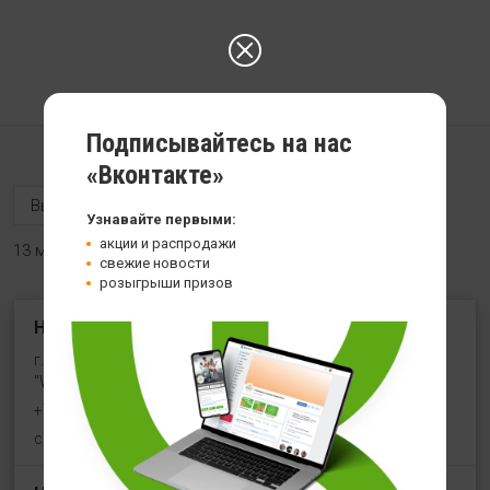
Подписывайтесь на нас
«Вконтакте»
Узнавайте первыми:
акции и распродажи
13 магазинов
свежие новости
розыгрыши призов
HealthStore на ул. Угличская
г. Ярославль, ул. Угличская, 8/46, рядом со входом в
"WeiderSport"
+7 (961) 154-19-36
с 10:00 до 21:00 (без выходных)