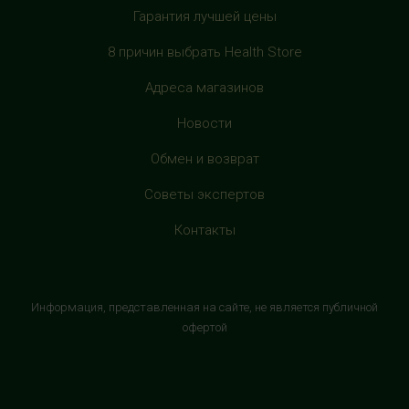
Гарантия лучшей цены
HealthStore в ТРЦ "Филион"
г. Москва, Багратионовский проезд, 5, третий этаж,
8 причин выбрать Health Store
рядом с фуд-кортом
+7 (905) 638-52-34
Адреса магазинов
с 10:00 до 22:00 (без выходных)
Новости
HealthStore в ТРЦ "Витте Молл"
Обмен и возврат
г. Москва, ул. Веневская, 6, второй этаж, рядом с
Советы экспертов
магазином "М.Видео"
+7 (906) 525 14 01
Контакты
с 10:00 до 22:00 (без выходных)
HealthStore в ТРК "Торговый Квартал"
Информация, представленная на сайте, не является публичной
Домодедово
офертой
г. Домодедово, Каширское шоссе, 3А, второй этаж, рядом
с кинотеатром "Матрица"
+7 (965) 729-01-40