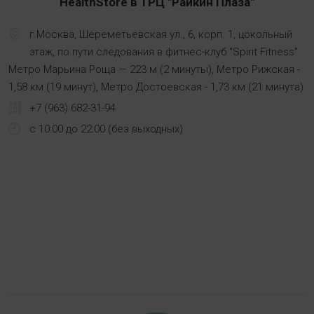
HealthStore в ТРЦ "Райкин Плаза"
г.Москва, Шереметьевская ул., 6, корп. 1, цокольный
этаж, по пути следования в фитнес-клуб "Spirit Fitness"
Метро Марьина Роща — 223 м (2 минуты), Метро Рижская -
1,58 км (19 минут), Метро Достоевская - 1,73 км (21 минута)
+7 (963) 682-31-94
с 10:00 до 22:00 (без выходных)