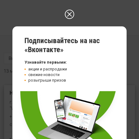
Подписывайтесь на нас
«Вконтакте»
Узнавайте первыми:
акции и распродажи
13 магазинов
свежие новости
розыгрыши призов
HealthStore на ул. Угличская
г. Ярославль, ул. Угличская, 8/46, рядом со входом в
"WeiderSport"
+7 (961) 154-19-36
с 10:00 до 21:00 (без выходных)