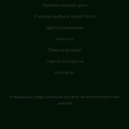
Гарантия лучшей цены
HealthStore в ТРЦ "Филион"
г. Москва, Багратионовский проезд, 5, третий этаж,
8 причин выбрать Health Store
рядом с фуд-кортом
+7 (905) 638-52-34
Адреса магазинов
с 10:00 до 22:00 (без выходных)
Новости
HealthStore в ТРЦ "Витте Молл"
Обмен и возврат
г. Москва, ул. Веневская, 6, второй этаж, рядом с
Советы экспертов
магазином "М.Видео"
+7 (906) 525 14 01
Контакты
с 10:00 до 22:00 (без выходных)
HealthStore в ТРК "Торговый Квартал"
Информация, представленная на сайте, не является публичной
Домодедово
офертой
г. Домодедово, Каширское шоссе, 3А, второй этаж, рядом
с кинотеатром "Матрица"
+7 (965) 729-01-40