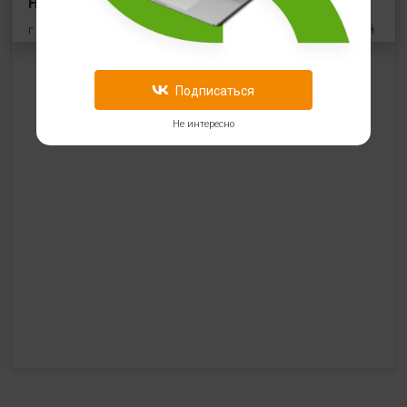
HealthStore в ТРЦ "Виктория Плаза"
г. Рязань, Первомайский проспект, 70, корп.1, цокольный
этаж, рядом со входом "Эльдорадо"
+7 (910) 969-41-14
Подписаться
с 10:00 до 22:00 (без выходных)
Не интересно
HealthStore в ТРЦ "Ковров-Молл"
г. Ковров, ул. Лопатина 7а, второй этаж, слева от
магазина "СпортМастер"
+ 7 (903) 645-25-85
с 10:00 до 21:00 (без выходных)
HealthStore + ФИТНЕС-БАР в ТРЦ "Красный кит"
г. Мытищи, Шараповский проезд, вл. 2, третий этаж,
рядом со входом в фитнес-клуб "DDX Fitness"
+7 (969) 017-86-26
с 10:00 до 22:00 (без выходных)