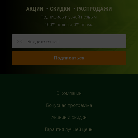
с 10:00 до 22:00 (без выходных)
АКЦИИ
СКИДКИ
РАСПРОДАЖИ
Подпишись и узнай первым!
HealthStore в ТРЦ "Райкин Плаза"
100% пользы, 0% спама
г.Москва, Шереметьевская ул., 6, корп. 1, цокольный
этаж, по пути следования в фитнес-клуб "Spirit Fitness"
+7 (963) 682-31-94
с 10:00 до 22:00 (без выходных)
Подписаться
HealthStore в ТРЦ "Рио Дмитровка"
г. Москва, Дмитровское шоссе, 163 корп. А, второй этаж,
рядом с фуд-кортом
+7 (905) 137-87-04
О компании
с 10:00 до 22:00 (без выходных)
Бонусная программа
HealthStore в ТРЦ "Филион"
Акциии и скидки
г. Москва, Багратионовский проезд, 5, третий этаж,
Гарантия лучшей цены
рядом с фуд-кортом