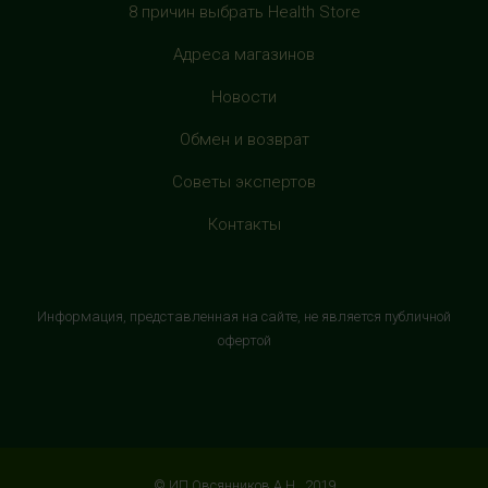
+7 (905) 638-52-34
8 причин выбрать Health Store
с 10:00 до 22:00 (без выходных)
Адреса магазинов
HealthStore в ТРЦ "Витте Молл"
Новости
г. Москва, ул. Веневская, 6, второй этаж, рядом с
магазином "М.Видео"
Обмен и возврат
+7 (906) 525 14 01
Советы экспертов
с 10:00 до 22:00 (без выходных)
Контакты
HealthStore в ТРК "Торговый Квартал"
Домодедово
г. Домодедово, Каширское шоссе, 3А, второй этаж, рядом
Информация, представленная на сайте, не является публичной
с кинотеатром "Матрица"
офертой
+7 (965) 729-01-40
с 10:00 до 22:00 (без выходных)
HealthStore в ТРЦ "АУРА"
г. Ярославль, ул. Победы, 41, цокольный этаж, напротив
© ИП Овсянников А.Н., 2019