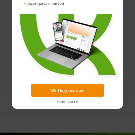
с 10:00 до 22:00 (без выходных)
розыгрыши призов
HealthStore в ТРЦ "Ковров-Молл"
г. Ковров, ул. Лопатина 7а, второй этаж, слева от
магазина "СпортМастер"
+ 7 (903) 645-25-85
с 10:00 до 21:00 (без выходных)
HealthStore + ФИТНЕС-БАР в ТРЦ "Красный кит"
г. Мытищи, Шараповский проезд, вл. 2, третий этаж,
рядом со входом в фитнес-клуб "DDX Fitness"
+7 (969) 017-86-26
Подписаться
с 10:00 до 22:00 (без выходных)
Не интересно
HealthStore в ТРЦ "Саларис"
г.Москва, 23 км, Киевское шоссе, 1, второй этаж, рядом с
фитнес-клубом "DDX"
+7 (963) 682-32- 02