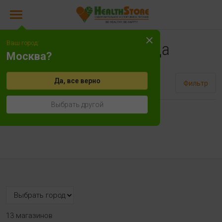
Ваш город:
Каскара Саграда
Москва?
Да, все верно
Сортировать
Фильтр
Выбрать другой
Нет товаров!
13 магазинов