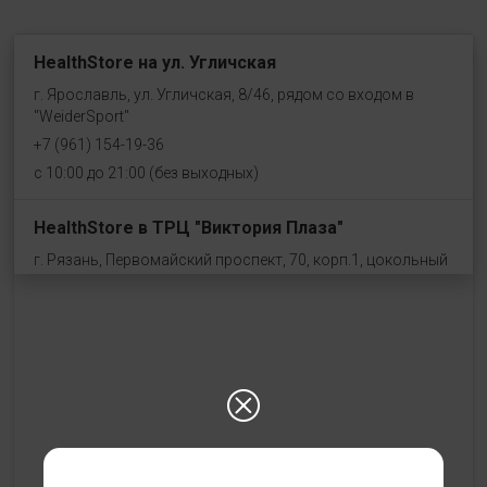
HealthStore на ул. Угличская
г. Ярославль, ул. Угличская, 8/46, рядом со входом в
"WeiderSport"
+7 (961) 154-19-36
с 10:00 до 21:00 (без выходных)
HealthStore в ТРЦ "Виктория Плаза"
г. Рязань, Первомайский проспект, 70, корп.1, цокольный
этаж, рядом со входом "Эльдорадо"
+7 (910) 969-41-14
с 10:00 до 22:00 (без выходных)
HealthStore в ТРЦ "Ковров-Молл"
г. Ковров, ул. Лопатина 7а, второй этаж, слева от
магазина "СпортМастер"
+ 7 (903) 645-25-85