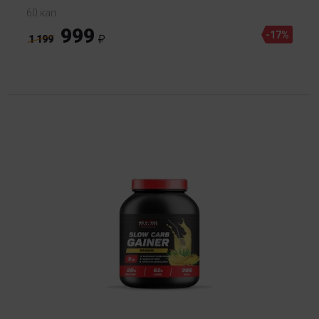
60 кап
999
-17%
1 199