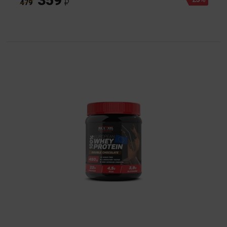
359
479