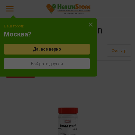
Ваш город:
Be Steel Nutrition
Москва?
Да, все верно
Сортировать
Фильтр
Выбрать другой
Распродажа