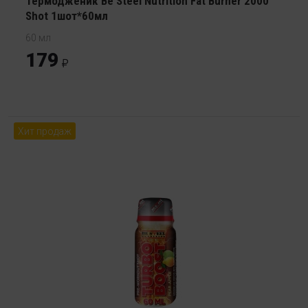
Термодженик Be Steel Nutrition Fat Burner 2000
Shot 1шот*60мл
60 мл
179
Хит продаж