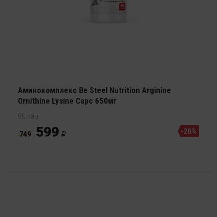
Аминокомплекс Be Steel Nutrition Arginine
Ornithine Lysine Capc 650мг
90 кап
599
-20%
749