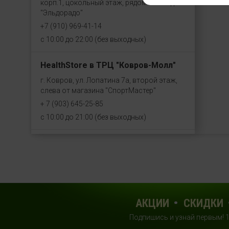
корп.1, цокольный этаж, рядом со входом
"Эльдорадо"
+7 (910) 969-41-14
с 10:00 до 22:00 (без выходных)
HealthStore в ТРЦ "Ковров-Молл"
г. Ковров, ул. Лопатина 7а, второй этаж,
слева от магазина "СпортМастер"
+ 7 (903) 645-25-85
с 10:00 до 21:00 (без выходных)
HealthStore + ФИТНЕС-БАР в ТРЦ
"Красный кит"
г. Мытищи, Шараповский проезд, вл. 2,
третий этаж, рядом со входом в фитнес-
клуб "DDX Fitness"
АКЦИИ
СКИДКИ
+7 (969) 017-86-26
с 10:00 до 22:00 (без выходных)
Подпишись и узнай первым! 