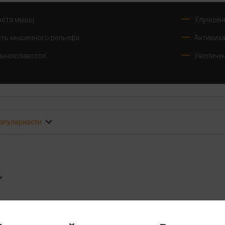
оста мышц
Улучшени
ть мышечного рельефа
Активиз
выносливости
Увеличе
популярности