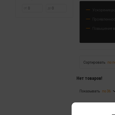
ОТ
ДО
Ускорение р
Проявленнос
Повышение 
Сортировать
по 
Нет товаров!
Показывать
36