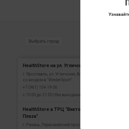
П
Узнавайт
Выбрать город
HealthStore на ул. Угличская
г. Ярославль, ул. Угличская, 8/46, рядом
со входом в "WeiderSport"
+7 (961) 154-19-36
с 10:00 до 21:00 (без выходных)
HealthStore в ТРЦ "Виктория
Плаза"
г. Рязань, Первомайский проспект, 70,