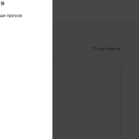
е»
ши призов
13 магазинов