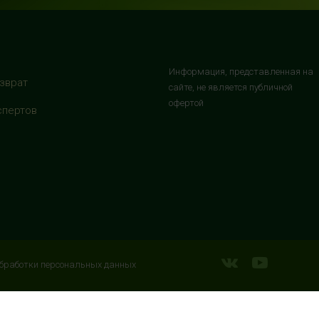
Информация, представленная на
зврат
сайте, не является публичной
офертой
спертов
бработки персональных данных