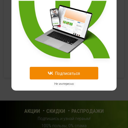
HealthStore в ТРЦ "Ковров-Молл"
г. Ковров, ул. Лопатина 7а, второй этаж, слева от
магазина "СпортМастер"
+ 7 (903) 645-25-85
с 10:00 до 21:00 (без выходных)
HealthStore + ФИТНЕС-БАР в ТРЦ "Красный кит"
г. Мытищи, Шараповский проезд, вл. 2, третий этаж,
рядом со входом в фитнес-клуб "DDX Fitness"
+7 (969) 017-86-26
Подписаться
с 10:00 до 22:00 (без выходных)
Не интересно
HealthStore в ТРЦ "Саларис"
г.Москва, 23 км, Киевское шоссе, 1, второй этаж, рядом с
фитнес-клубом "DDX"
АКЦИИ
СКИДКИ
РАСПРОДАЖИ
+7 (963) 682-32- 02
Подпишись и узнай первым!
с 10:00 до 22:00 (без выходных)
100% пользы, 0% спама