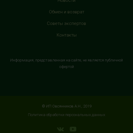
Новости
HealthStore в ТРЦ "Витте Молл"
Обмен и возврат
г. Москва, ул. Веневская, 6, второй этаж, рядом с
Советы экспертов
магазином "М.Видео"
+7 (906) 525 14 01
Контакты
с 10:00 до 22:00 (без выходных)
HealthStore в ТРК "Торговый Квартал"
Информация, представленная на сайте, не является публичной
Домодедово
офертой
г. Домодедово, Каширское шоссе, 3А, второй этаж, рядом
с кинотеатром "Матрица"
+7 (965) 729-01-40
с 10:00 до 22:00 (без выходных)
© ИП Овсянников А.Н., 2019
HealthStore в ТРЦ "АУРА"
Политика обработки персональных данных
г. Ярославль, ул. Победы, 41, цокольный этаж, напротив
магазина "СпортМастер"
+7 (960) 537-85-85