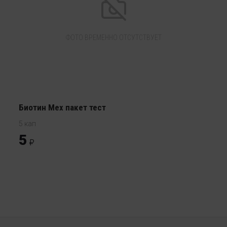
ФОТО ВРЕМЕННО ОТСУТСТВУЕТ
Биотин Mex пакет тест
5 кап
5