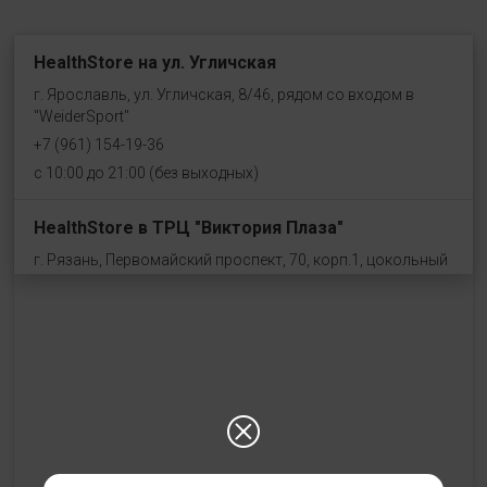
HealthStore на ул. Угличская
г. Ярославль, ул. Угличская, 8/46, рядом со входом в
"WeiderSport"
+7 (961) 154-19-36
с 10:00 до 21:00 (без выходных)
HealthStore в ТРЦ "Виктория Плаза"
г. Рязань, Первомайский проспект, 70, корп.1, цокольный
этаж, рядом со входом "Эльдорадо"
+7 (910) 969-41-14
с 10:00 до 22:00 (без выходных)
HealthStore в ТРЦ "Ковров-Молл"
г. Ковров, ул. Лопатина 7а, второй этаж, слева от
магазина "СпортМастер"
+ 7 (903) 645-25-85