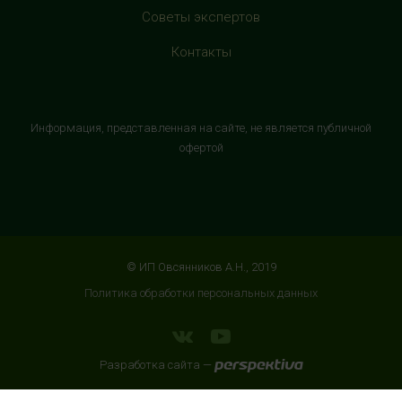
+7 (906) 525 14 01
Советы экспертов
с 10:00 до 22:00 (без выходных)
Контакты
HealthStore в ТРК "Торговый Квартал"
Домодедово
г. Домодедово, Каширское шоссе, 3А, второй этаж, рядом
Информация, представленная на сайте, не является публичной
с кинотеатром "Матрица"
офертой
+7 (965) 729-01-40
с 10:00 до 22:00 (без выходных)
HealthStore в ТРЦ "АУРА"
г. Ярославль, ул. Победы, 41, цокольный этаж, напротив
© ИП Овсянников А.Н., 2019
магазина "СпортМастер"
Политика обработки персональных данных
+7 (960) 537-85-85
с 10:00 до 22:00 (без выходных)
Разработка сайта —
HealthStore + ФИТНЕС-БАР в ТРЦ "ИЮНЬ"
г. Мытищи, ул. Мира, стр. 51, 2 этаж, рядом со входом в