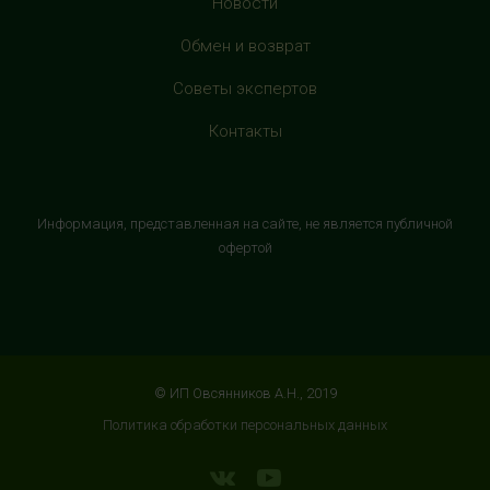
Новости
г. Москва, ул. Веневская, 6, второй этаж, рядом с
магазином "М.Видео"
Обмен и возврат
+7 (906) 525 14 01
Советы экспертов
с 10:00 до 22:00 (без выходных)
Контакты
HealthStore в ТРК "Торговый Квартал"
Домодедово
г. Домодедово, Каширское шоссе, 3А, второй этаж, рядом
Информация, представленная на сайте, не является публичной
с кинотеатром "Матрица"
офертой
+7 (965) 729-01-40
с 10:00 до 22:00 (без выходных)
HealthStore в ТРЦ "АУРА"
г. Ярославль, ул. Победы, 41, цокольный этаж, напротив
© ИП Овсянников А.Н., 2019
магазина "СпортМастер"
Политика обработки персональных данных
+7 (960) 537-85-85
с 10:00 до 22:00 (без выходных)