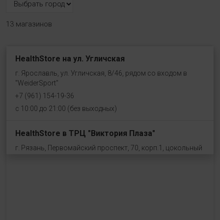
13 магазинов
HealthStore на ул. Угличская
г. Ярославль, ул. Угличская, 8/46, рядом со входом в
"WeiderSport"
+7 (961) 154-19-36
с 10:00 до 21:00 (без выходных)
HealthStore в ТРЦ "Виктория Плаза"
г. Рязань, Первомайский проспект, 70, корп.1, цокольный
этаж, рядом со входом "Эльдорадо"
+7 (910) 969-41-14
с 10:00 до 22:00 (без выходных)
HealthStore в ТРЦ "Ковров-Молл"