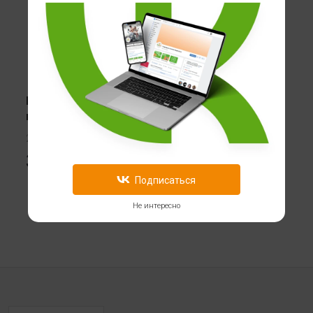
Mr.Djemius Zero соус майонезный
низкокалорийный с оливками
270 гр
329
Подписаться
Не интересно