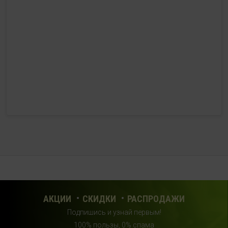
г. Ковров, ул. Лопатина 7а, второй этаж, слева от
магазина "СпортМастер"
+ 7 (903) 645-25-85
с 10:00 до 21:00 (без выходных)
HealthStore + ФИТНЕС-БАР в ТРЦ "Красный кит"
г. Мытищи, Шараповский проезд, вл. 2, третий этаж,
рядом со входом в фитнес-клуб "DDX Fitness"
+7 (969) 017-86-26
с 10:00 до 22:00 (без выходных)
HealthStore в ТРЦ "Саларис"
г.Москва, 23 км, Киевское шоссе, 1, второй этаж, рядом с
фитнес-клубом "DDX"
+7 (963) 682-32- 02
с 10:00 до 22:00 (без выходных)
АКЦИИ
СКИДКИ
РАСПРОДАЖИ
Подпишись и узнай первым!
HealthStore в ТРЦ "Райкин Плаза"
100% пользы, 0% спама