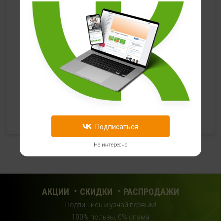
HealthStore в ТРЦ "Ковров-Молл"
г. Ковров, ул. Лопатина 7а, второй этаж, слева от
магазина "СпортМастер"
+ 7 (903) 645-25-85
с 10:00 до 21:00 (без выходных)
HealthStore + ФИТНЕС-БАР в ТРЦ "Красный кит"
г. Мытищи, Шараповский проезд, вл. 2, третий этаж,
рядом со входом в фитнес-клуб "DDX Fitness"
+7 (969) 017-86-26
Подписаться
с 10:00 до 22:00 (без выходных)
Не интересно
HealthStore в ТРЦ "Саларис"
г.Москва, 23 км, Киевское шоссе, 1, второй этаж, рядом с
фитнес-клубом "DDX"
АКЦИИ
СКИДКИ
РАСПРОДАЖИ
+7 (963) 682-32- 02
Подпишись и узнай первым!
с 10:00 до 22:00 (без выходных)
100% пользы, 0% спама