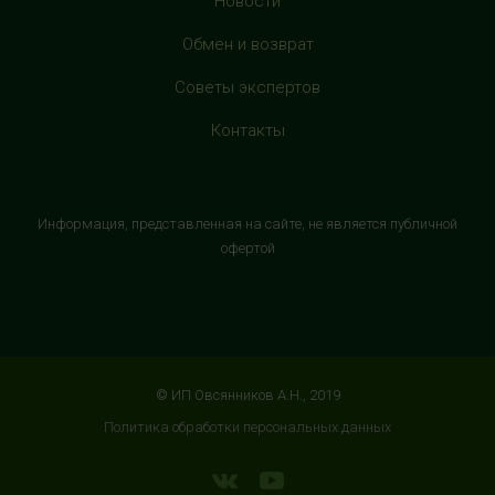
Новости
HealthStore в ТРЦ "Витте Молл"
Обмен и возврат
г. Москва, ул. Веневская, 6, второй этаж, рядом с
Советы экспертов
магазином "М.Видео"
+7 (906) 525 14 01
Контакты
с 10:00 до 22:00 (без выходных)
HealthStore в ТРК "Торговый Квартал"
Информация, представленная на сайте, не является публичной
Домодедово
офертой
г. Домодедово, Каширское шоссе, 3А, второй этаж, рядом
с кинотеатром "Матрица"
+7 (965) 729-01-40
с 10:00 до 22:00 (без выходных)
© ИП Овсянников А.Н., 2019
HealthStore в ТРЦ "АУРА"
Политика обработки персональных данных
г. Ярославль, ул. Победы, 41, цокольный этаж, напротив
магазина "СпортМастер"
+7 (960) 537-85-85