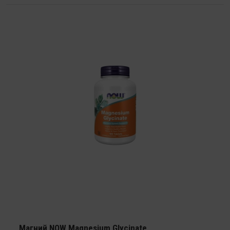
Магний NOW Magnesium Glycinate