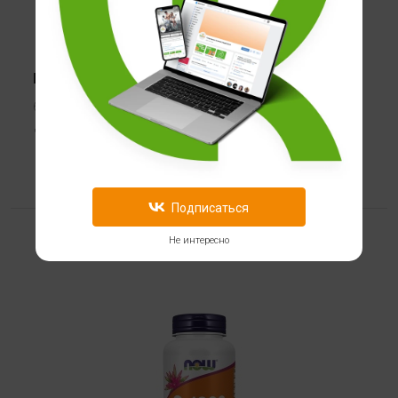
Цинк NOW Zinc Picolinate 50мг
60 кап
1 199
Подписаться
Не интересно