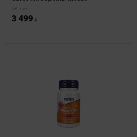
180 таб
3 499