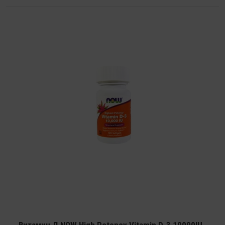
Витамин Д NOW High Potency Vitamin D-3 10000IU