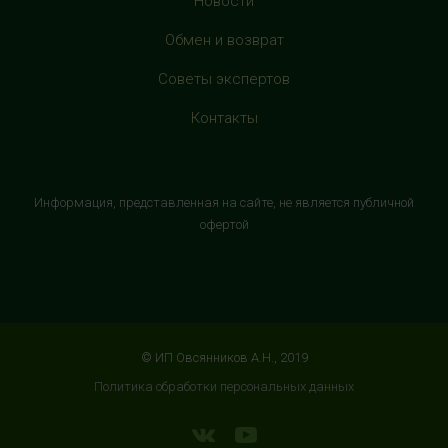
Новости
HealthStore в ТРЦ "Витте Молл"
Обмен и возврат
г. Москва, ул. Веневская, 6, второй этаж, рядом с
Советы экспертов
магазином "М.Видео"
+7 (906) 525 14 01
Контакты
с 10:00 до 22:00 (без выходных)
HealthStore в ТРК "Торговый Квартал"
Информация, представленная на сайте, не является публичной
Домодедово
офертой
г. Домодедово, Каширское шоссе, 3А, второй этаж, рядом
с кинотеатром "Матрица"
+7 (965) 729-01-40
с 10:00 до 22:00 (без выходных)
© ИП Овсянников А.Н., 2019
HealthStore в ТРЦ "АУРА"
Политика обработки персональных данных
г. Ярославль, ул. Победы, 41, цокольный этаж, напротив
магазина "СпортМастер"
+7 (960) 537-85-85