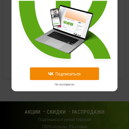
HealthStore в ТРЦ "Ковров-Молл"
г. Ковров, ул. Лопатина 7а, второй этаж, слева от
магазина "СпортМастер"
+ 7 (903) 645-25-85
с 10:00 до 21:00 (без выходных)
HealthStore + ФИТНЕС-БАР в ТРЦ "Красный кит"
г. Мытищи, Шараповский проезд, вл. 2, третий этаж,
рядом со входом в фитнес-клуб "DDX Fitness"
+7 (969) 017-86-26
Подписаться
с 10:00 до 22:00 (без выходных)
Не интересно
HealthStore в ТРЦ "Саларис"
г.Москва, 23 км, Киевское шоссе, 1, второй этаж, рядом с
фитнес-клубом "DDX"
АКЦИИ
СКИДКИ
РАСПРОДАЖИ
+7 (963) 682-32- 02
Подпишись и узнай первым!
с 10:00 до 22:00 (без выходных)
100% пользы, 0% спама