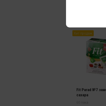
60 гр
169
Хит продаж
Fit Parad №7 за
сахара
60 пака