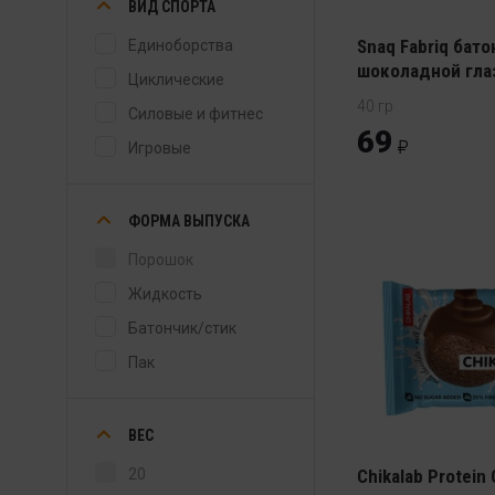
ВИД СПОРТА
Snaq Fabriq бато
Единоборства
шоколадной гла
Циклические
40 гр
Силовые и фитнес
69
Игровые
ФОРМА ВЫПУСКА
Порошок
Жидкость
Батончик/cтик
Пак
ВЕС
20
Chikalab Protein