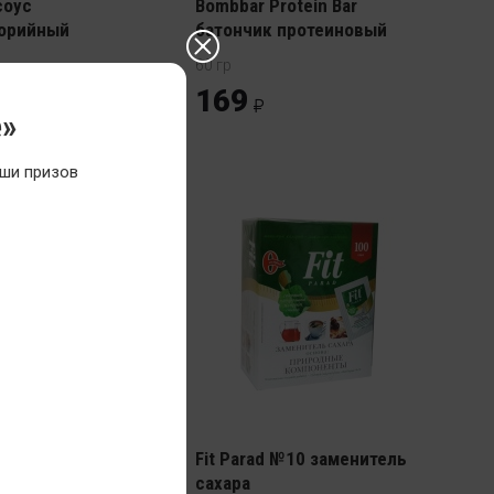
соус
Bombbar Protein Bar
орийный
батончик протеиновый
60 гр
169
е»
ши призов
s Zero соус
ный
орийный с
Fit Parad №10 заменитель
сахара