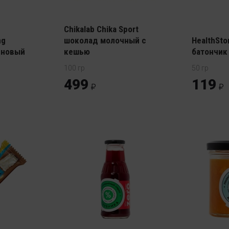
Chikalab Chika Sport
ng
шоколад молочный с
HealthSto
иновый
кешью
батончик
100 гр
50 гр
499
119