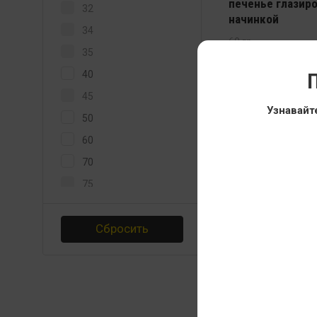
печенье глазиро
32
начинкой
34
60 гр
35
129
40
П
45
Узнавайт
50
60
70
75
100
Сбросить
200
240
270
Bombbar Protein
1200
печенье протеи