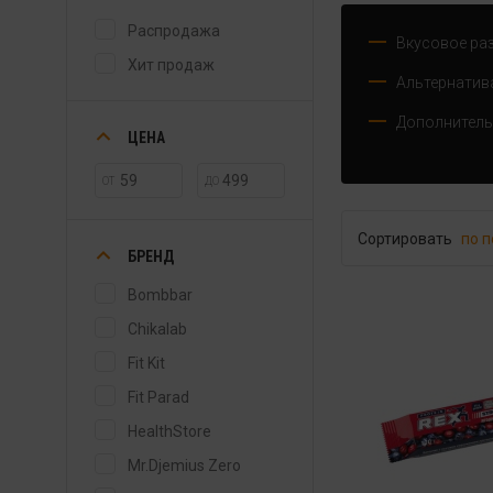
Распродажа
Вкусовое ра
Хит продаж
Альтернатива
Дополнитель
ЦЕНА
ОТ
ДО
Сортировать
по 
БРЕНД
Bombbar
Chikalab
Fit Kit
Fit Parad
HealthStore
Mr.Djemius Zero