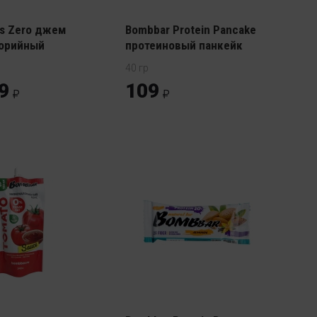
us Zero джем
Bombbar Protein Pancake
орийный
протеиновый панкейк
40 гр
9
109