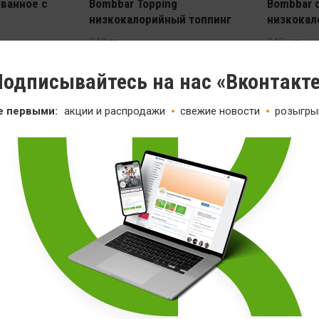
ванное с
Bombbar Topping
Bombbar 
низкокалорийный топпинг
низкокал
240 гр
240 мл
от 229
169
одписывайтесь на нас «Вконтакт
е первыми:
акции и распродажи
свежие новости
розыгры
Распродажа
Mr.Djemiu
майонез
 Cookie
Mr.Djemius Zero соус
низкокал
новое
низкокалорийный
оливками