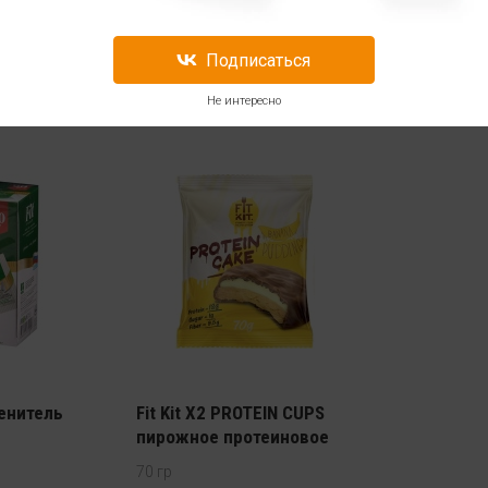
330 мл
270 гр
419
329
Подписаться
Не интересно
менитель
Fit Kit X2 PROTEIN CUPS
пирожное протеиновое
70 гр