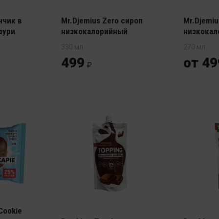
нчик в
Mr.Djemius Zero сироп
Mr.Djemi
зури
низкокалорийный
низкокал
330 мл
270 мл
499
от 49
 Cookie