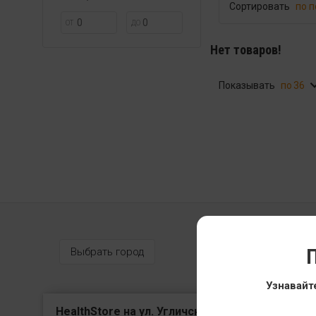
Сортировать
по 
ОТ
ДО
Нет товаров!
Показывать
36
П
Выбрать город
Узнавайт
HealthStore на ул. Угличская