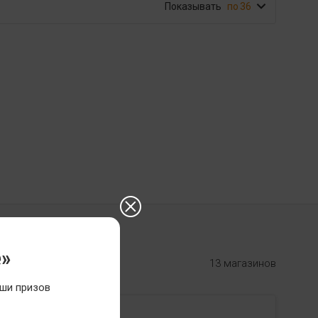
Показывать
36
е»
13 магазинов
ши призов