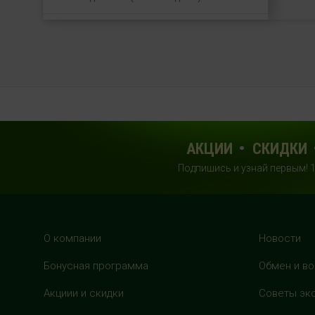
HealthStore + ФИТНЕС-БАР в ТРЦ
"Красный кит"
г. Мытищи, Шараповский проезд, вл. 2,
третий этаж, рядом со входом в фитнес-
клуб "DDX Fitness"
+7 (969) 017-86-26
с 10:00 до 22:00 (без выходных)
АКЦИИ
СКИДКИ
Подпишись и узнай первым! 
HealthStore в ТРЦ "Саларис"
г.Москва, 23 км, Киевское шоссе, 1,
второй этаж, рядом с фитнес-клубом
"DDX"
+7 (963) 682-32- 02
О компании
Новости
с 10:00 до 22:00 (без выходных)
Бонусная программа
Обмен и во
HealthStore в ТРЦ "Райкин Плаза"
Акциии и скидки
Советы эк
г.Москва, Шереметьевская ул., 6, корп. 1,