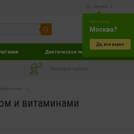
Москва
Ваш город:
Москва?
Да, все верно
питание
Диетическое питание
Акс
Помощь в подборе
е батончики
ном и витаминами