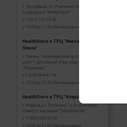
г. Ярославль, ул. Угличская, 8/46, рядом
со входом в "WeiderSport"
+7 (961) 154-19-36
с 10:00 до 21:00 (без выходных)
HealthStore в ТРЦ "Виктория
Плаза"
г. Рязань, Первомайский проспект, 70,
корп.1, цокольный этаж, рядом со входом
"Эльдорадо"
+7 (910) 969-41-14
с 10:00 до 22:00 (без выходных)
HealthStore в ТРЦ "Ковров-Молл"
г. Ковров, ул. Лопатина 7а, второй этаж,
слева от магазина "СпортМастер"
+ 7 (903) 645-25-85
с 10:00 до 21:00 (без выходных)