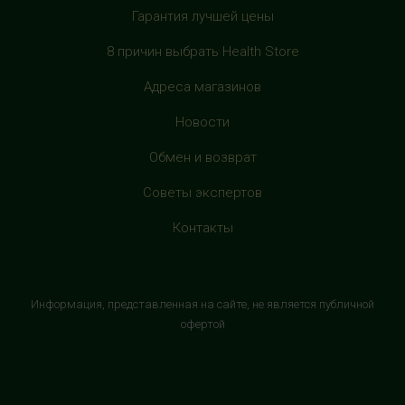
Гарантия лучшей цены
HealthStore в ТРЦ "Филион"
г. Москва, Багратионовский проезд, 5, третий этаж,
8 причин выбрать Health Store
рядом с фуд-кортом
+7 (905) 638-52-34
Адреса магазинов
с 10:00 до 22:00 (без выходных)
Новости
HealthStore в ТРЦ "Витте Молл"
Обмен и возврат
г. Москва, ул. Веневская, 6, второй этаж, рядом с
Советы экспертов
магазином "М.Видео"
+7 (906) 525 14 01
Контакты
с 10:00 до 22:00 (без выходных)
HealthStore в ТРК "Торговый Квартал"
Информация, представленная на сайте, не является публичной
Домодедово
офертой
г. Домодедово, Каширское шоссе, 3А, второй этаж, рядом
с кинотеатром "Матрица"
+7 (965) 729-01-40