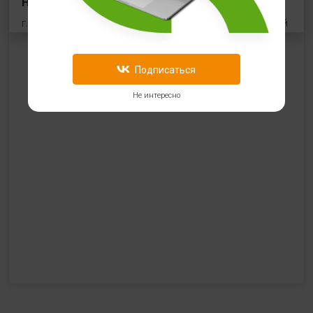
HealthStore в ТРЦ "Виктория Плаза"
г. Рязань, Первомайский проспект, 70, корп.1, цокольный
этаж, рядом со входом "Эльдорадо"
+7 (910) 969-41-14
Подписаться
с 10:00 до 22:00 (без выходных)
Не интересно
HealthStore в ТРЦ "Ковров-Молл"
г. Ковров, ул. Лопатина 7а, второй этаж, слева от
магазина "СпортМастер"
+ 7 (903) 645-25-85
с 10:00 до 21:00 (без выходных)
HealthStore + ФИТНЕС-БАР в ТРЦ "Красный кит"
г. Мытищи, Шараповский проезд, вл. 2, третий этаж,
рядом со входом в фитнес-клуб "DDX Fitness"
+7 (969) 017-86-26
с 10:00 до 22:00 (без выходных)