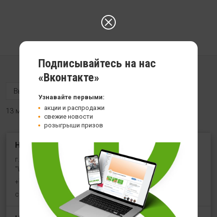
Подписывайтесь на нас
«Вконтакте»
Узнавайте первыми:
акции и распродажи
13 магазинов
свежие новости
розыгрыши призов
HealthStore на ул. Угличская
г. Ярославль, ул. Угличская, 8/46, рядом со входом в
"WeiderSport"
+7 (961) 154-19-36
с 10:00 до 21:00 (без выходных)