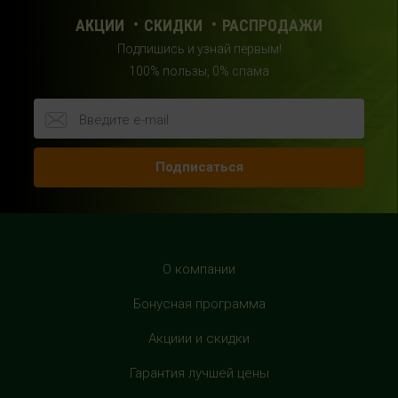
с 10:00 до 22:00 (без выходных)
АКЦИИ
СКИДКИ
РАСПРОДАЖИ
Подпишись и узнай первым!
HealthStore в ТРЦ "Райкин Плаза"
100% пользы, 0% спама
г.Москва, Шереметьевская ул., 6, корп. 1, цокольный
этаж, по пути следования в фитнес-клуб "Spirit Fitness"
+7 (963) 682-31-94
с 10:00 до 22:00 (без выходных)
Подписаться
HealthStore в ТРЦ "Рио Дмитровка"
г. Москва, Дмитровское шоссе, 163 корп. А, второй этаж,
рядом с фуд-кортом
+7 (905) 137-87-04
О компании
с 10:00 до 22:00 (без выходных)
Бонусная программа
HealthStore в ТРЦ "Филион"
Акциии и скидки
г. Москва, Багратионовский проезд, 5, третий этаж,
Гарантия лучшей цены
рядом с фуд-кортом