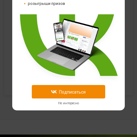
с 10:00 до 22:00 (без выходных)
розыгрыши призов
HealthStore в ТРЦ "Ковров-Молл"
г. Ковров, ул. Лопатина 7а, второй этаж, слева от
магазина "СпортМастер"
+ 7 (903) 645-25-85
с 10:00 до 21:00 (без выходных)
HealthStore + ФИТНЕС-БАР в ТРЦ "Красный кит"
г. Мытищи, Шараповский проезд, вл. 2, третий этаж,
рядом со входом в фитнес-клуб "DDX Fitness"
+7 (969) 017-86-26
Подписаться
с 10:00 до 22:00 (без выходных)
Не интересно
HealthStore в ТРЦ "Саларис"
г.Москва, 23 км, Киевское шоссе, 1, второй этаж, рядом с
фитнес-клубом "DDX"
+7 (963) 682-32- 02