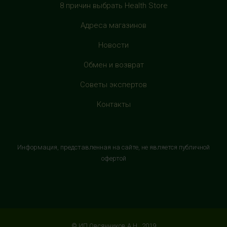
+7 (905) 638-52-34
8 причин выбрать Health Store
с 10:00 до 22:00 (без выходных)
Адреса магазинов
HealthStore в ТРЦ "Витте Молл"
Новости
г. Москва, ул. Веневская, 6, второй этаж, рядом с
магазином "М.Видео"
Обмен и возврат
+7 (906) 525 14 01
Советы экспертов
с 10:00 до 22:00 (без выходных)
Контакты
HealthStore в ТРК "Торговый Квартал"
Домодедово
г. Домодедово, Каширское шоссе, 3А, второй этаж, рядом
Информация, представленная на сайте, не является публичной
с кинотеатром "Матрица"
офертой
+7 (965) 729-01-40
с 10:00 до 22:00 (без выходных)
HealthStore в ТРЦ "АУРА"
г. Ярославль, ул. Победы, 41, цокольный этаж, напротив
© ИП Овсянников А.Н., 2019