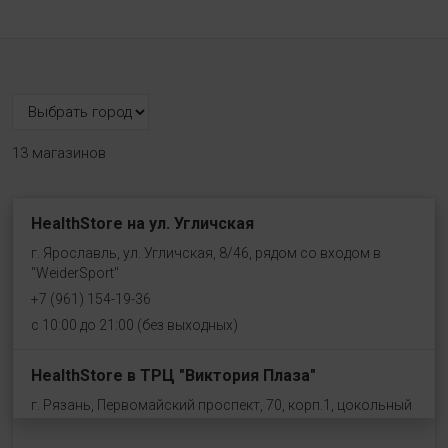
13 магазинов
HealthStore на ул. Угличская
г. Ярославль, ул. Угличская, 8/46, рядом со входом в
"WeiderSport"
+7 (961) 154-19-36
с 10:00 до 21:00 (без выходных)
HealthStore в ТРЦ "Виктория Плаза"
г. Рязань, Первомайский проспект, 70, корп.1, цокольный
этаж, рядом со входом "Эльдорадо"