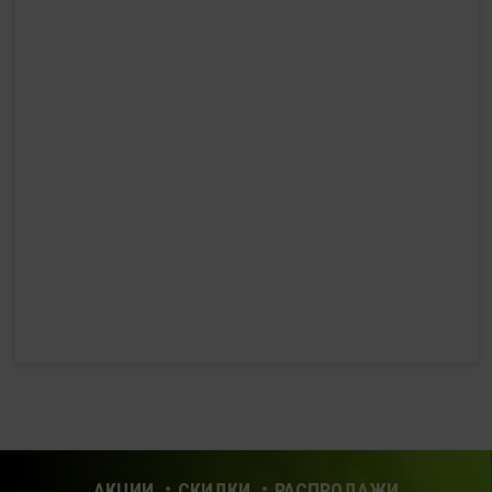
+7 (910) 969-41-14
с 10:00 до 22:00 (без выходных)
HealthStore в ТРЦ "Ковров-Молл"
г. Ковров, ул. Лопатина 7а, второй этаж, слева от
магазина "СпортМастер"
+ 7 (903) 645-25-85
с 10:00 до 21:00 (без выходных)
HealthStore + ФИТНЕС-БАР в ТРЦ "Красный кит"
г. Мытищи, Шараповский проезд, вл. 2, третий этаж,
рядом со входом в фитнес-клуб "DDX Fitness"
+7 (969) 017-86-26
с 10:00 до 22:00 (без выходных)
HealthStore в ТРЦ "Саларис"
г.Москва, 23 км, Киевское шоссе, 1, второй этаж, рядом с
фитнес-клубом "DDX"
АКЦИИ
СКИДКИ
РАСПРОДАЖИ