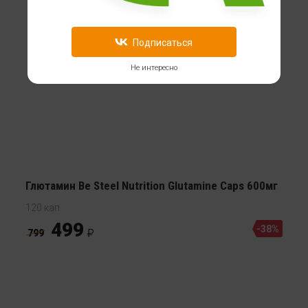
Подписаться
Не интересно
Глютамин Be Steel Nutrition Glutamine Caps 600мг
120 кап
499
-38%
799