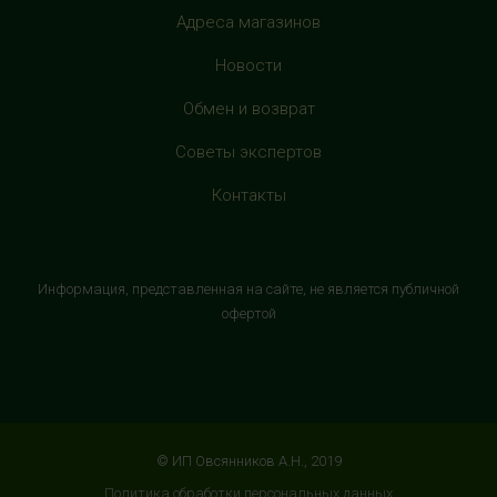
+7 (905) 638-52-34
Адреса магазинов
с 10:00 до 22:00 (без выходных)
Новости
HealthStore в ТРЦ "Витте Молл"
Обмен и возврат
г. Москва, ул. Веневская, 6, второй этаж, рядом с
Советы экспертов
магазином "М.Видео"
+7 (906) 525 14 01
Контакты
с 10:00 до 22:00 (без выходных)
HealthStore в ТРК "Торговый Квартал"
Информация, представленная на сайте, не является публичной
Домодедово
офертой
г. Домодедово, Каширское шоссе, 3А, второй этаж, рядом
с кинотеатром "Матрица"
+7 (965) 729-01-40
с 10:00 до 22:00 (без выходных)
© ИП Овсянников А.Н., 2019
HealthStore в ТРЦ "АУРА"
Политика обработки персональных данных