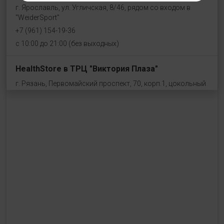
г. Ярославль, ул. Угличская, 8/46, рядом со входом в
"WeiderSport"
+7 (961) 154-19-36
с 10:00 до 21:00 (без выходных)
HealthStore в ТРЦ "Виктория Плаза"
г. Рязань, Первомайский проспект, 70, корп.1, цокольный
этаж, рядом со входом "Эльдорадо"
+7 (910) 969-41-14
с 10:00 до 22:00 (без выходных)
HealthStore в ТРЦ "Ковров-Молл"
г. Ковров, ул. Лопатина 7а, второй этаж, слева от
магазина "СпортМастер"
+ 7 (903) 645-25-85
с 10:00 до 21:00 (без выходных)
HealthStore + ФИТНЕС-БАР в ТРЦ "Красный кит"