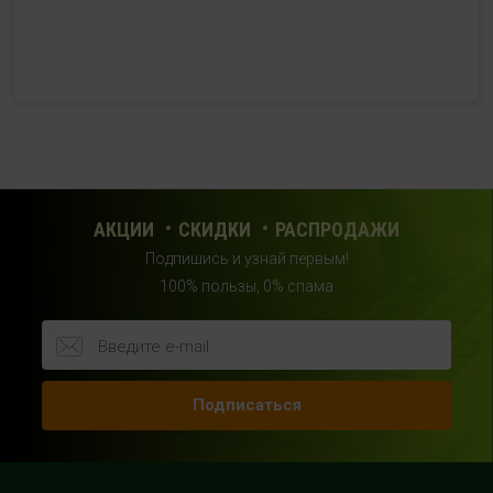
г. Мытищи, Шараповский проезд, вл. 2, третий этаж,
рядом со входом в фитнес-клуб "DDX Fitness"
+7 (969) 017-86-26
с 10:00 до 22:00 (без выходных)
HealthStore в ТРЦ "Саларис"
г.Москва, 23 км, Киевское шоссе, 1, второй этаж, рядом с
фитнес-клубом "DDX"
АКЦИИ
СКИДКИ
РАСПРОДАЖИ
+7 (963) 682-32- 02
Подпишись и узнай первым!
с 10:00 до 22:00 (без выходных)
100% пользы, 0% спама
HealthStore в ТРЦ "Райкин Плаза"
г.Москва, Шереметьевская ул., 6, корп. 1, цокольный
этаж, по пути следования в фитнес-клуб "Spirit Fitness"
Подписаться
+7 (963) 682-31-94
с 10:00 до 22:00 (без выходных)