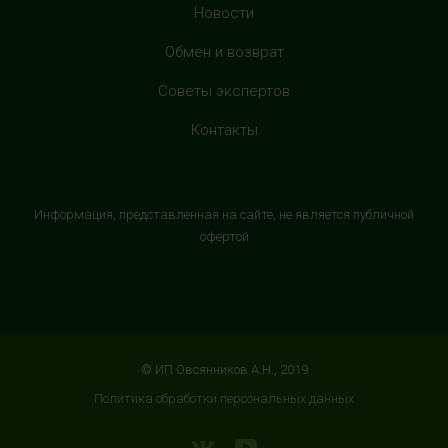
Новости
HealthStore в ТРЦ "Витте Молл"
Обмен и возврат
г. Москва, ул. Веневская, 6, второй этаж, рядом с
Советы экспертов
магазином "М.Видео"
+7 (906) 525 14 01
Контакты
с 10:00 до 22:00 (без выходных)
HealthStore в ТРК "Торговый Квартал"
Информация, представленная на сайте, не является публичной
Домодедово
офертой
г. Домодедово, Каширское шоссе, 3А, второй этаж, рядом
с кинотеатром "Матрица"
+7 (965) 729-01-40
с 10:00 до 22:00 (без выходных)
© ИП Овсянников А.Н., 2019
HealthStore в ТРЦ "АУРА"
Политика обработки персональных данных
г. Ярославль, ул. Победы, 41, цокольный этаж, напротив
магазина "СпортМастер"