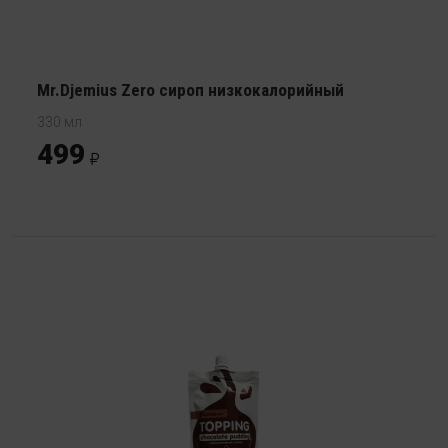
Mr.Djemius Zero сироп низкокалорийный
330 мл
499