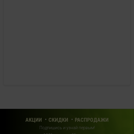
HealthStore в ТРЦ "Ковров-Молл"
г. Ковров, ул. Лопатина 7а, второй этаж, слева от
магазина "СпортМастер"
+ 7 (903) 645-25-85
с 10:00 до 21:00 (без выходных)
HealthStore + ФИТНЕС-БАР в ТРЦ "Красный кит"
г. Мытищи, Шараповский проезд, вл. 2, третий этаж,
рядом со входом в фитнес-клуб "DDX Fitness"
+7 (969) 017-86-26
с 10:00 до 22:00 (без выходных)
HealthStore в ТРЦ "Саларис"
г.Москва, 23 км, Киевское шоссе, 1, второй этаж, рядом с
фитнес-клубом "DDX"
АКЦИИ
СКИДКИ
РАСПРОДАЖИ
+7 (963) 682-32- 02
Подпишись и узнай первым!
с 10:00 до 22:00 (без выходных)