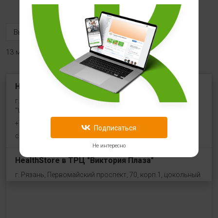
13 магазинов
HealthStore на ул. Угличская
г. Ярославль, ул. Угличская, 8/46, рядом со входом в
"WeiderSport"
+7 (961) 154-19-36
Подписаться
с 10:00 до 21:00 (без выходных)
Не интересно
HealthStore в ТРЦ "Виктория Плаза"
г. Рязань, Первомайский проспект, 70, корп.1, цокольный
этаж, рядом со входом "Эльдорадо"
+7 (910) 969-41-14
с 10:00 до 22:00 (без выходных)