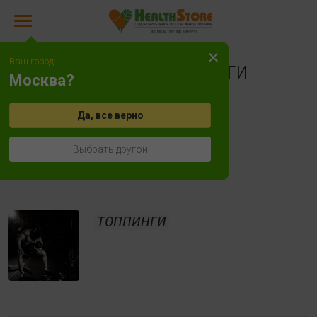
Ваш город:
Сиропы, топпинги
Москва?
СИРОПЫ
Да, все верно
Выбрать другой
ТОППИНГИ