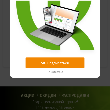
HealthStore в ТРЦ "Ковров-Молл"
г. Ковров, ул. Лопатина 7а, второй этаж, слева от
магазина "СпортМастер"
+ 7 (903) 645-25-85
с 10:00 до 21:00 (без выходных)
HealthStore + ФИТНЕС-БАР в ТРЦ "Красный кит"
г. Мытищи, Шараповский проезд, вл. 2, третий этаж,
рядом со входом в фитнес-клуб "DDX Fitness"
+7 (969) 017-86-26
Подписаться
с 10:00 до 22:00 (без выходных)
Не интересно
HealthStore в ТРЦ "Саларис"
г.Москва, 23 км, Киевское шоссе, 1, второй этаж, рядом с
фитнес-клубом "DDX"
АКЦИИ
СКИДКИ
РАСПРОДАЖИ
+7 (963) 682-32- 02
Подпишись и узнай первым!
с 10:00 до 22:00 (без выходных)
100% пользы, 0% спама