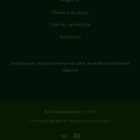
Новости
HealthStore в ТРЦ "Витте Молл"
Обмен и возврат
г. Москва, ул. Веневская, 6, второй этаж, рядом с
Советы экспертов
магазином "М.Видео"
+7 (906) 525 14 01
Контакты
с 10:00 до 22:00 (без выходных)
HealthStore в ТРК "Торговый Квартал"
Информация, представленная на сайте, не является публичной
Домодедово
офертой
г. Домодедово, Каширское шоссе, 3А, второй этаж, рядом
с кинотеатром "Матрица"
+7 (965) 729-01-40
с 10:00 до 22:00 (без выходных)
© ИП Овсянников А.Н., 2019
HealthStore в ТРЦ "АУРА"
Политика обработки персональных данных
г. Ярославль, ул. Победы, 41, цокольный этаж, напротив
магазина "СпортМастер"
+7 (960) 537-85-85