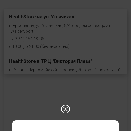
HealthStore на ул. Угличская
г. Ярославль, ул. Угличская, 8/46, рядом со входом в
"WeiderSport"
+7 (961) 154-19-36
с 10:00 до 21:00 (без выходных)
HealthStore в ТРЦ "Виктория Плаза"
г. Рязань, Первомайский проспект, 70, корп.1, цокольный
этаж, рядом со входом "Эльдорадо"
+7 (910) 969-41-14
с 10:00 до 22:00 (без выходных)
HealthStore в ТРЦ "Ковров-Молл"
г. Ковров, ул. Лопатина 7а, второй этаж, слева от
магазина "СпортМастер"
+ 7 (903) 645-25-85