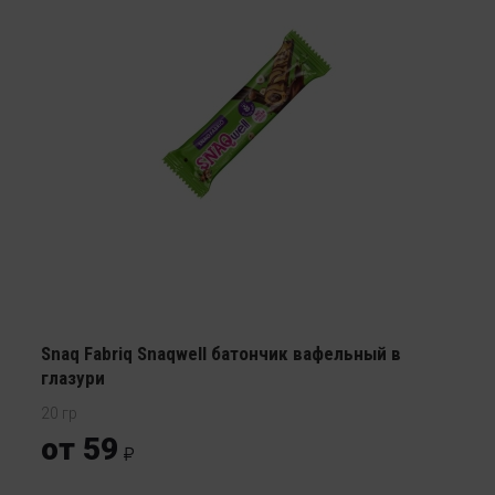
Snaq Fabriq Snaqwell батончик вафельный в
глазури
20 гр
от 59