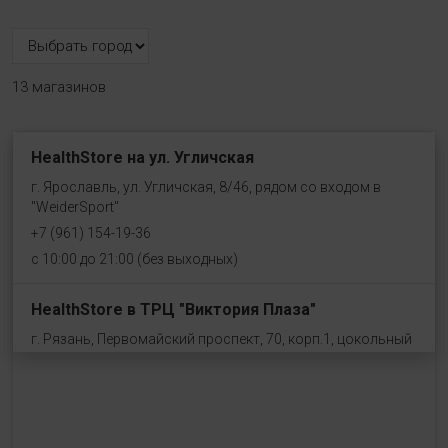
13 магазинов
HealthStore на ул. Угличская
г. Ярославль, ул. Угличская, 8/46, рядом со входом в
"WeiderSport"
+7 (961) 154-19-36
с 10:00 до 21:00 (без выходных)
HealthStore в ТРЦ "Виктория Плаза"
г. Рязань, Первомайский проспект, 70, корп.1, цокольный
этаж, рядом со входом "Эльдорадо"
+7 (910) 969-41-14
с 10:00 до 22:00 (без выходных)