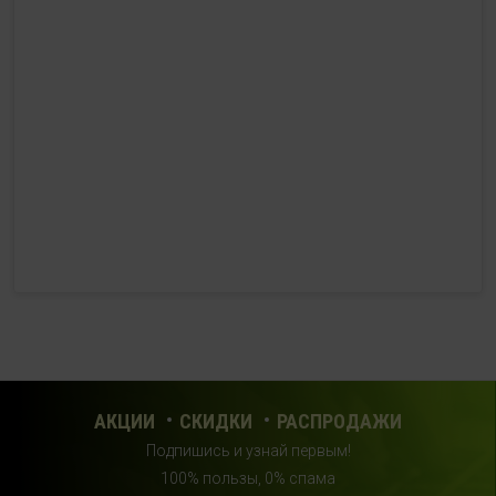
HealthStore в ТРЦ "Ковров-Молл"
г. Ковров, ул. Лопатина 7а, второй этаж, слева от
магазина "СпортМастер"
+ 7 (903) 645-25-85
с 10:00 до 21:00 (без выходных)
HealthStore + ФИТНЕС-БАР в ТРЦ "Красный кит"
г. Мытищи, Шараповский проезд, вл. 2, третий этаж,
рядом со входом в фитнес-клуб "DDX Fitness"
+7 (969) 017-86-26
с 10:00 до 22:00 (без выходных)
HealthStore в ТРЦ "Саларис"
г.Москва, 23 км, Киевское шоссе, 1, второй этаж, рядом с
фитнес-клубом "DDX"
АКЦИИ
СКИДКИ
РАСПРОДАЖИ
+7 (963) 682-32- 02
Подпишись и узнай первым!
с 10:00 до 22:00 (без выходных)
100% пользы, 0% спама