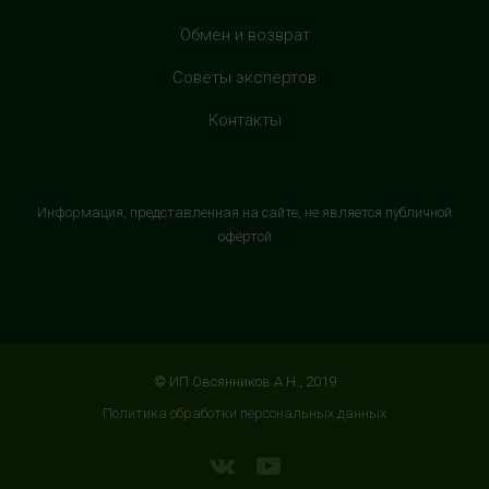
HealthStore в ТРЦ "Витте Молл"
Обмен и возврат
г. Москва, ул. Веневская, 6, второй этаж, рядом с
Советы экспертов
магазином "М.Видео"
+7 (906) 525 14 01
Контакты
с 10:00 до 22:00 (без выходных)
HealthStore в ТРК "Торговый Квартал"
Информация, представленная на сайте, не является публичной
Домодедово
офертой
г. Домодедово, Каширское шоссе, 3А, второй этаж, рядом
с кинотеатром "Матрица"
+7 (965) 729-01-40
с 10:00 до 22:00 (без выходных)
© ИП Овсянников А.Н., 2019
HealthStore в ТРЦ "АУРА"
Политика обработки персональных данных
г. Ярославль, ул. Победы, 41, цокольный этаж, напротив
магазина "СпортМастер"
+7 (960) 537-85-85