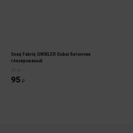
Snaq Fabriq QWIKLER Dubai батончик
глазированый
35 гр
95