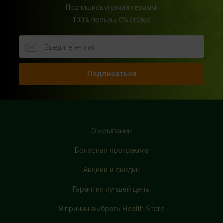
Подпишись и узнай первым!
HealthStore в ТРЦ "Райкин Плаза"
100% пользы, 0% спама
г.Москва, Шереметьевская ул., 6, корп. 1, цокольный
этаж, по пути следования в фитнес-клуб "Spirit Fitness"
+7 (963) 682-31-94
с 10:00 до 22:00 (без выходных)
Подписаться
HealthStore в ТРЦ "Рио Дмитровка"
г. Москва, Дмитровское шоссе, 163 корп. А, второй этаж,
рядом с фуд-кортом
+7 (905) 137-87-04
О компании
с 10:00 до 22:00 (без выходных)
Бонусная программа
HealthStore в ТРЦ "Филион"
Акциии и скидки
г. Москва, Багратионовский проезд, 5, третий этаж,
Гарантия лучшей цены
рядом с фуд-кортом
+7 (905) 638-52-34
8 причин выбрать Health Store
с 10:00 до 22:00 (без выходных)