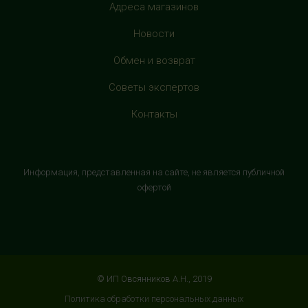
Адреса магазинов
HealthStore в ТРЦ "Витте Молл"
Новости
г. Москва, ул. Веневская, 6, второй этаж, рядом с
магазином "М.Видео"
Обмен и возврат
+7 (906) 525 14 01
Советы экспертов
с 10:00 до 22:00 (без выходных)
Контакты
HealthStore в ТРК "Торговый Квартал"
Домодедово
г. Домодедово, Каширское шоссе, 3А, второй этаж, рядом
Информация, представленная на сайте, не является публичной
с кинотеатром "Матрица"
офертой
+7 (965) 729-01-40
с 10:00 до 22:00 (без выходных)
HealthStore в ТРЦ "АУРА"
г. Ярославль, ул. Победы, 41, цокольный этаж, напротив
© ИП Овсянников А.Н., 2019
магазина "СпортМастер"
Политика обработки персональных данных
+7 (960) 537-85-85