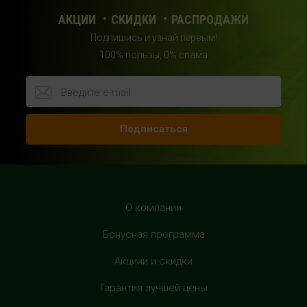
с 10:00 до 22:00 (без выходных)
АКЦИИ
СКИДКИ
РАСПРОДАЖИ
Подпишись и узнай первым!
HealthStore в ТРЦ "Райкин Плаза"
100% пользы, 0% спама
г.Москва, Шереметьевская ул., 6, корп. 1, цокольный
этаж, по пути следования в фитнес-клуб "Spirit Fitness"
+7 (963) 682-31-94
с 10:00 до 22:00 (без выходных)
Подписаться
HealthStore в ТРЦ "Рио Дмитровка"
г. Москва, Дмитровское шоссе, 163 корп. А, второй этаж,
рядом с фуд-кортом
+7 (905) 137-87-04
О компании
с 10:00 до 22:00 (без выходных)
Бонусная программа
HealthStore в ТРЦ "Филион"
Акциии и скидки
г. Москва, Багратионовский проезд, 5, третий этаж,
Гарантия лучшей цены
рядом с фуд-кортом