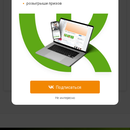
с 10:00 до 22:00 (без выходных)
розыгрыши призов
HealthStore в ТРЦ "Ковров-Молл"
г. Ковров, ул. Лопатина 7а, второй этаж, слева от
магазина "СпортМастер"
+ 7 (903) 645-25-85
с 10:00 до 21:00 (без выходных)
HealthStore + ФИТНЕС-БАР в ТРЦ "Красный кит"
г. Мытищи, Шараповский проезд, вл. 2, третий этаж,
рядом со входом в фитнес-клуб "DDX Fitness"
+7 (969) 017-86-26
Подписаться
с 10:00 до 22:00 (без выходных)
Не интересно
HealthStore в ТРЦ "Саларис"
г.Москва, 23 км, Киевское шоссе, 1, второй этаж, рядом с
фитнес-клубом "DDX"
+7 (963) 682-32- 02