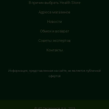
+7 (905) 638-52-34
8 причин выбрать Health Store
с 10:00 до 22:00 (без выходных)
Адреса магазинов
HealthStore в ТРЦ "Витте Молл"
Новости
г. Москва, ул. Веневская, 6, второй этаж, рядом с
магазином "М.Видео"
Обмен и возврат
+7 (906) 525 14 01
Советы экспертов
с 10:00 до 22:00 (без выходных)
Контакты
HealthStore в ТРК "Торговый Квартал"
Домодедово
г. Домодедово, Каширское шоссе, 3А, второй этаж, рядом
Информация, представленная на сайте, не является публичной
с кинотеатром "Матрица"
офертой
+7 (965) 729-01-40
с 10:00 до 22:00 (без выходных)
HealthStore в ТРЦ "АУРА"
г. Ярославль, ул. Победы, 41, цокольный этаж, напротив
© ИП Овсянников А.Н., 2019