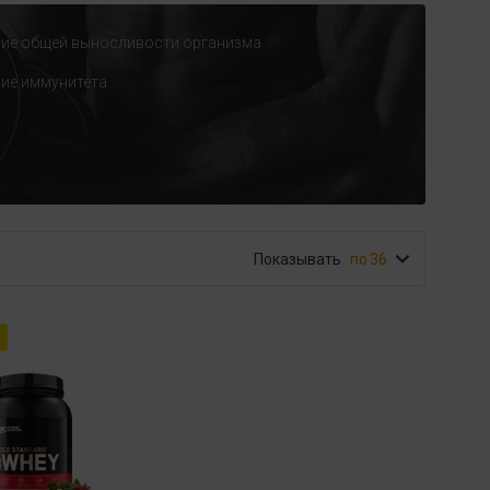
ие общей выносливости организма
ие иммунитета
Показывать
36
а