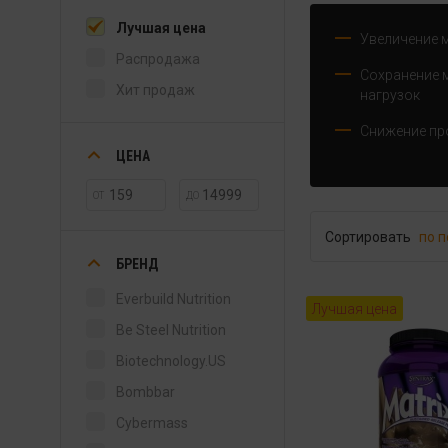
Лучшая цена
Увеличение 
Распродажа
Сохранение 
Хит продаж
нагрузок
Снижение пр
ЦЕНА
ОТ
ДО
Сортировать
по 
БРЕНД
Everbuild Nutrition
Лучшая цена
Be Steel Nutrition
Biotechnology.US
Bombbar
Cybermass