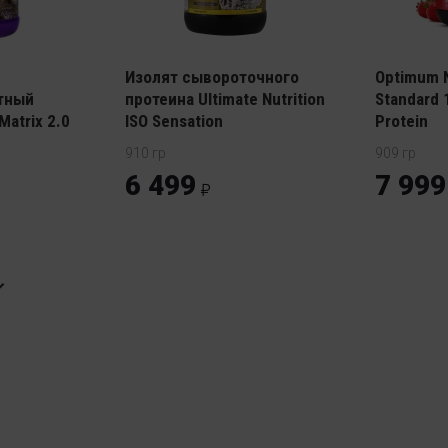
Сыворото
Изолят сывороточного
Optimum N
тный
протеина Ultimate Nutrition
Standard
Matrix 2.0
ISO Sensation
Protein
910 гр
909 гр
6 499
7 999