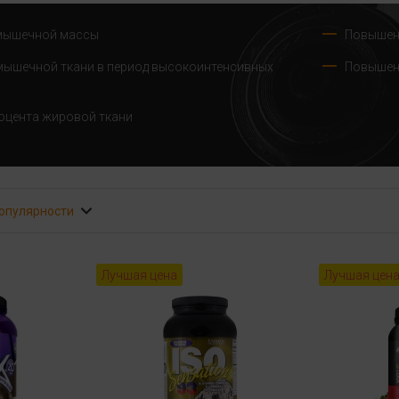
мышечной массы
Повышен
мышечной ткани в период высокоинтенсивных
Повышен
оцента жировой ткани
популярности
Лучшая цена
Лучшая цен