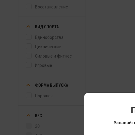
Восстановление
ВИД СПОРТА
Единоборства
Циклические
Силовые и фитнес
Игровые
ФОРМА ВЫПУСКА
Порошок
П
ВЕС
Узнавайт
20