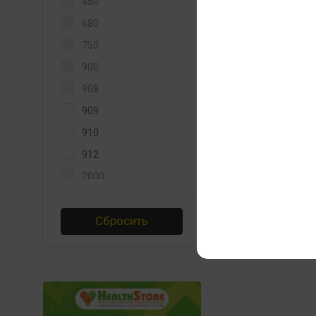
450
680
750
900
908
909
910
912
2000
2270
Сбросить