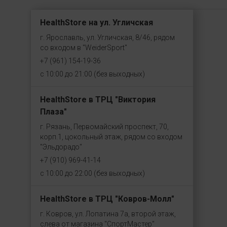
HealthStore на ул. Угличская
г. Ярославль, ул. Угличская, 8/46, рядом
со входом в "WeiderSport"
+7 (961) 154-19-36
с 10:00 до 21:00 (без выходных)
HealthStore в ТРЦ "Виктория
Плаза"
г. Рязань, Первомайский проспект, 70,
корп.1, цокольный этаж, рядом со входом
"Эльдорадо"
+7 (910) 969-41-14
с 10:00 до 22:00 (без выходных)
HealthStore в ТРЦ "Ковров-Молл"
г. Ковров, ул. Лопатина 7а, второй этаж,
слева от магазина "СпортМастер"