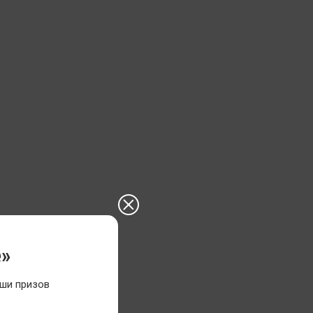
е»
ши призов