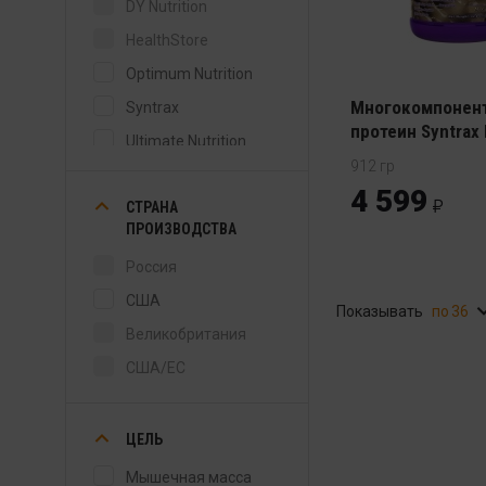
DY Nutrition
HealthStore
Optimum Nutrition
Многокомпонен
Syntrax
протеин Syntrax 
Ultimate Nutrition
912 гр
4 599
СТРАНА
ПРОИЗВОДСТВА
Россия
США
Показывать
36
Великобритания
США/ЕС
ЦЕЛЬ
Мышечная масса