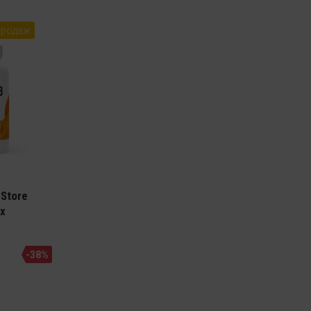
продаж
hStore
x
-38%