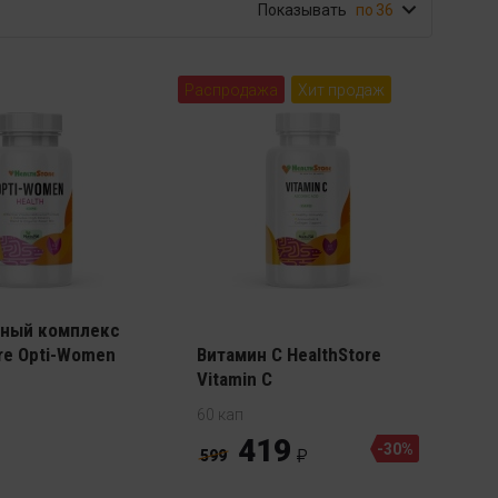
Показывать
36
Распродажа
Хит продаж
витаминно -
ный комплекс
re Opti-Women
Витамин С HealthStore
Vitamin C
60 кап
419
-30%
599