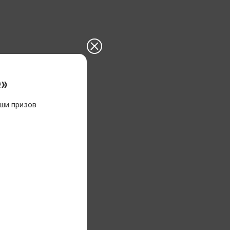
е»
ши призов