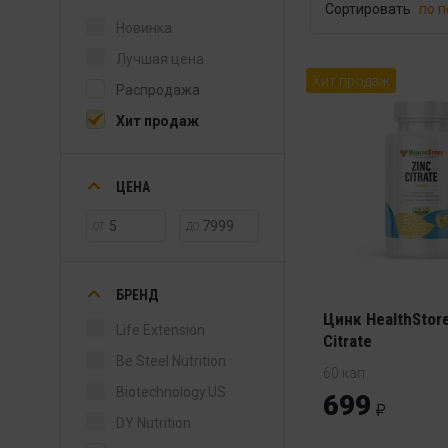
Сортировать
по 
Новинка
Лучшая цена
Хит продаж
Распродажа
Хит продаж
ЦЕНА
ОТ
ДО
БРЕНД
Цинк HealthStore
Life Extension
Citrate
Be Steel Nutrition
60 кап
Biotechnology.US
699
DY Nutrition