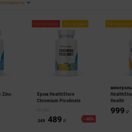
популярности
Распродажа
Хит продаж
Хит продаж
Женский 
минераль
 Zinc
Хром HealthStore
HealthSto
Chromium Picolinate
Health
999
60 кап
489
--40%
349