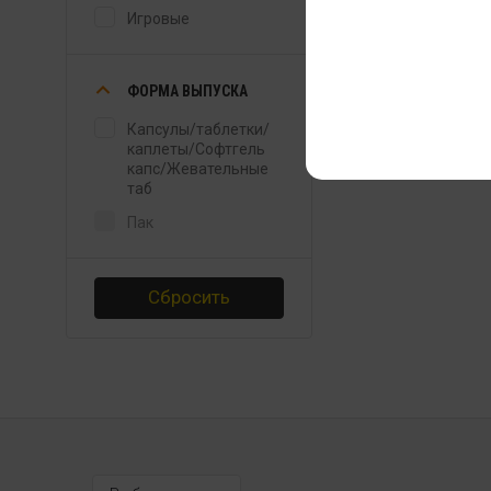
Игровые
ФОРМА ВЫПУСКА
Капсулы/таблетки/
каплеты/Софтгель
капс/Жевательные
таб
Пак
Сбросить