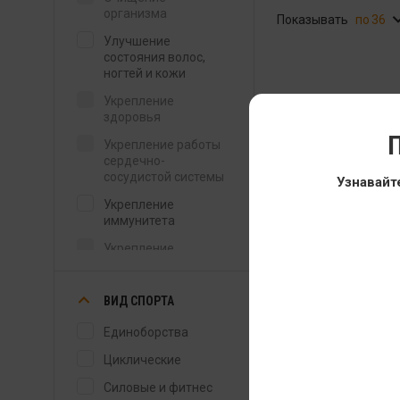
организма
Показывать
36
Улучшение
состояния волос,
ногтей и кожи
Укрепление
здоровья
П
Укрепление работы
сердечно-
сосудистой системы
Узнавайт
Укрепление
иммунитета
Укрепление
суставов, связок и
костной ткани
ВИД СПОРТА
Улучшение мужского
здоровья
Единоборства
Восстановление
Циклические
Повышение общего
Силовые и фитнес
тонуса