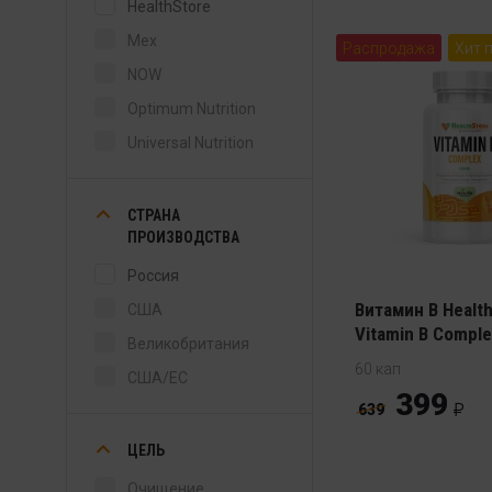
HealthStore
Mex
Распродажа
Хит 
NOW
Optimum Nutrition
Universal Nutrition
СТРАНА
ПРОИЗВОДСТВА
Россия
Витамин В Healt
США
Vitamin B Сomple
Великобритания
60 кап
США/ЕС
399
639
ЦЕЛЬ
Очищение