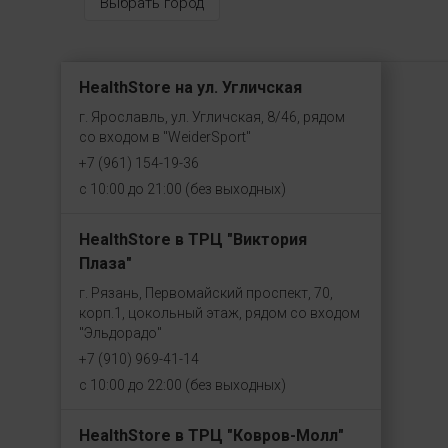
Выбрать город
HealthStore на ул. Угличская
г. Ярославль, ул. Угличская, 8/46, рядом
со входом в "WeiderSport"
+7 (961) 154-19-36
с 10:00 до 21:00 (без выходных)
HealthStore в ТРЦ "Виктория
Плаза"
г. Рязань, Первомайский проспект, 70,
корп.1, цокольный этаж, рядом со входом
"Эльдорадо"
+7 (910) 969-41-14
с 10:00 до 22:00 (без выходных)
HealthStore в ТРЦ "Ковров-Молл"