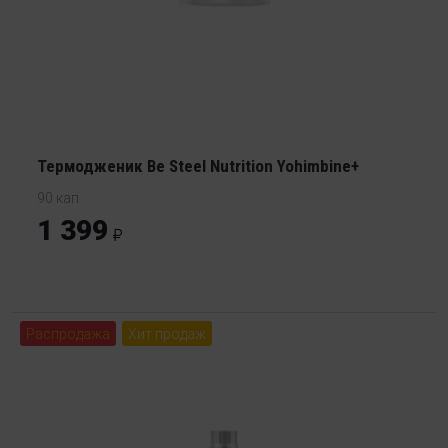
Термодженик Be Steel Nutrition Yohimbine+
90 кап
1 399
Распродажа
Хит продаж