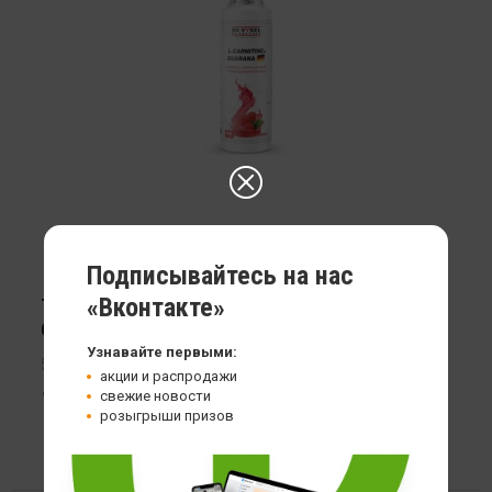
Подписывайтесь на нас
«Вконтакте»
Термодженик Be Steel Nutrition L-Carnitine &
Guarana
Узнавайте первыми:
500 мл
акции и распродажи
1 899
свежие новости
розыгрыши призов