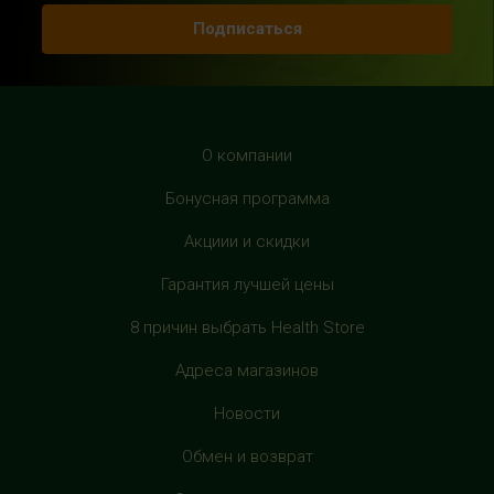
с 10:00 до 22:00 (без выходных)
Подписаться
HealthStore в ТРЦ "Рио Дмитровка"
г. Москва, Дмитровское шоссе, 163 корп. А, второй этаж,
рядом с фуд-кортом
+7 (905) 137-87-04
О компании
с 10:00 до 22:00 (без выходных)
Бонусная программа
HealthStore в ТРЦ "Филион"
Акциии и скидки
г. Москва, Багратионовский проезд, 5, третий этаж,
Гарантия лучшей цены
рядом с фуд-кортом
+7 (905) 638-52-34
8 причин выбрать Health Store
с 10:00 до 22:00 (без выходных)
Адреса магазинов
HealthStore в ТРЦ "Витте Молл"
Новости
г. Москва, ул. Веневская, 6, второй этаж, рядом с
магазином "М.Видео"
Обмен и возврат
+7 (906) 525 14 01