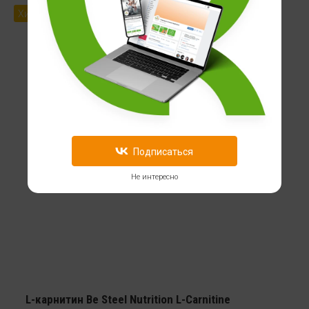
Хит продаж
Подписаться
Не интересно
L-карнитин Be Steel Nutrition L-Carnitine