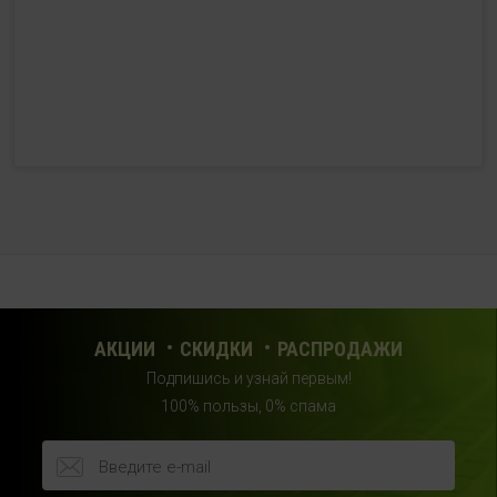
с 10:00 до 21:00 (без выходных)
HealthStore + ФИТНЕС-БАР в ТРЦ "Красный кит"
г. Мытищи, Шараповский проезд, вл. 2, третий этаж,
рядом со входом в фитнес-клуб "DDX Fitness"
+7 (969) 017-86-26
с 10:00 до 22:00 (без выходных)
HealthStore в ТРЦ "Саларис"
г.Москва, 23 км, Киевское шоссе, 1, второй этаж, рядом с
фитнес-клубом "DDX"
+7 (963) 682-32- 02
с 10:00 до 22:00 (без выходных)
АКЦИИ
СКИДКИ
РАСПРОДАЖИ
Подпишись и узнай первым!
HealthStore в ТРЦ "Райкин Плаза"
100% пользы, 0% спама
г.Москва, Шереметьевская ул., 6, корп. 1, цокольный
этаж, по пути следования в фитнес-клуб "Spirit Fitness"
+7 (963) 682-31-94