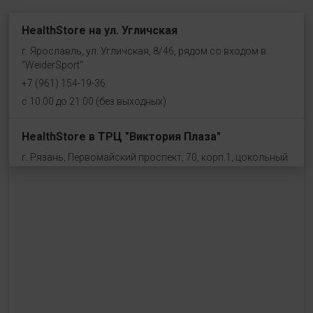
HealthStore на ул. Угличская
г. Ярославль, ул. Угличская, 8/46, рядом со входом в
"WeiderSport"
+7 (961) 154-19-36
с 10:00 до 21:00 (без выходных)
HealthStore в ТРЦ "Виктория Плаза"
г. Рязань, Первомайский проспект, 70, корп.1, цокольный
этаж, рядом со входом "Эльдорадо"
+7 (910) 969-41-14
с 10:00 до 22:00 (без выходных)
HealthStore в ТРЦ "Ковров-Молл"
г. Ковров, ул. Лопатина 7а, второй этаж, слева от
магазина "СпортМастер"
+ 7 (903) 645-25-85