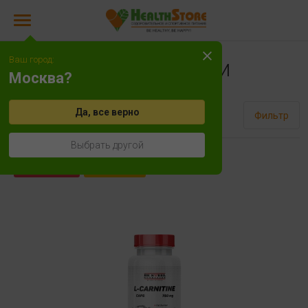
Ваш город:
Жиросжигатели
Москва?
Да, все верно
Сортировать
Фильтр
Выбрать другой
Распродажа
Хит продаж