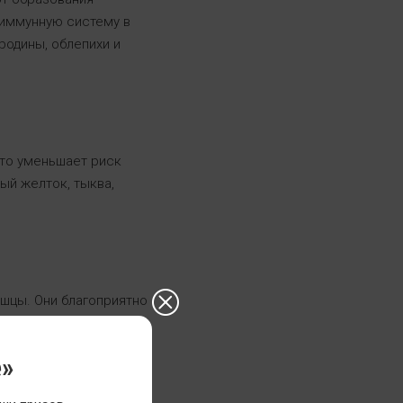
 иммунную систему в
родины, облепихи и
что уменьшает риск
ый желток, тыква,
шцы. Они благоприятно
ов. Содержатся в
ах.
е»