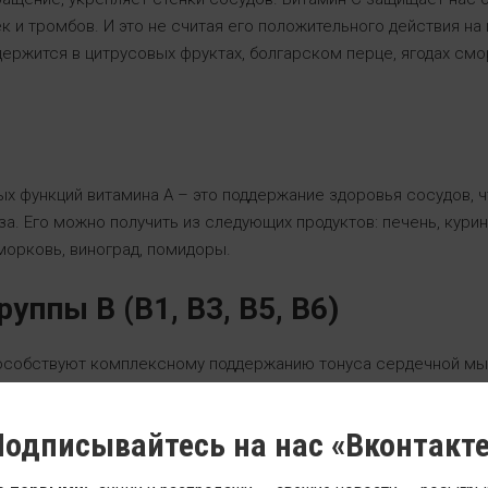
 и тромбов. И это не считая его положительного действия на
держится в цитрусовых фруктах, болгарском перце, ягодах смо
х функций витамина А – это поддержание здоровья сосудов, 
а. Его можно получить из следующих продуктов: печень, курин
морковь, виноград, помидоры.
уппы В (В1, В3, В5, В6)
особствуют комплексному поддержанию тонуса сердечной мы
сосудов и нервную систему, помогают в профилактике инфаркт
роисхождения, бобовых, крупах, зеленых овощах, морепродукт
одписывайтесь на нас «Вконтакт