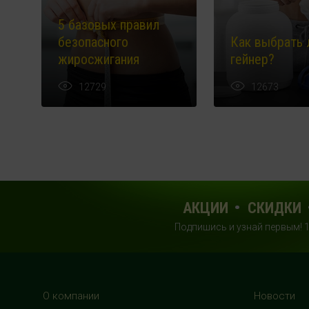
5 базовых правил
безопасного
Как выбрать 
жиросжигания
гейнер?
12729
12673
АКЦИИ
СКИДКИ
Подпишись и узнай первым! 
О компании
Новости