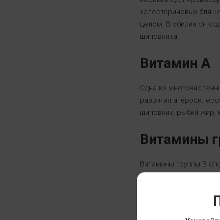
холестериновых бляшек
целом. В обилии он со
шиповника.
Витамин А
Одна из многочисленны
развития атеросклероз
шиповник, рыбий жир, 
Витамины гр
Витамины группы В сп
влияют на состояние 
продуктах животного п
П
Витамин Е