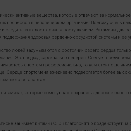
гически активные вещества, которые отвечают за нормальное
ких процессов в человеческом организме. Поэтому очень важ
 и следить за их достаточным поступлением. Витамины для се
я поддержания здоровья сердечно-сосудистой системы и ее у
нство людей задумываются о состоянии своего сердца только
евания. Этот подход кардинально неверен. Следует предупрежд
занимаетесь спортом профессионально, то вам стоит еще вним
е. Сердце спортсмена ежедневно подвергается более высоки
вязанного со спортом.
витаминах, которые помогут вам сохранить здоровье своего 
писке занимает витамин С. Он благоприятно воздействует на
ащение, укрепляет стенки сосудов. Витамин С защищает нас 