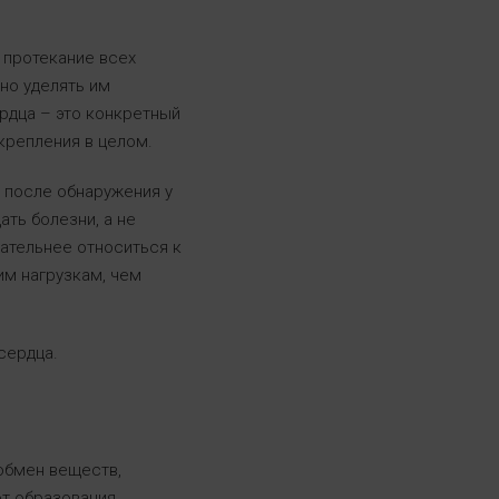
 протекание всех
но уделять им
рдца – это конкретный
крепления в целом.
 после обнаружения у
ать болезни, а не
ательнее относиться к
м нагрузкам, чем
сердца.
 обмен веществ,
от образования