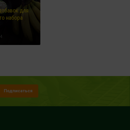
добавок для
го набора
4
Подписаться