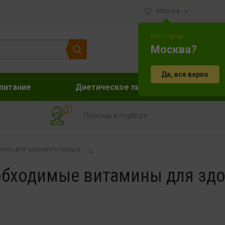
Москва
Ваш город:
Москва?
Да, все верно
питание
Диетическое питание
Акс
Помощь в подборе
ины для здорового сердца
бходимые витамины для зд