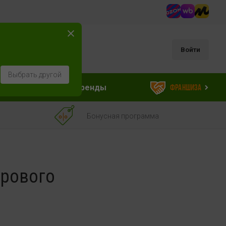
Войти
Выбрать другой
ессуары
Бренды
Франшиза
Бонусная программа
орового