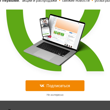
е первыми:
акции и распродажи
свежие новости
розыгры
мин Е - мощный антиоксидант, он стабилизирует пульс и защищ
тся в растительных маслах: оливковом, соевом, подсолнечном
 мясе, рыбе, орехах, бобовых и молочных продуктах.
а 3 полиненасыщенных жирных кислот, в которую входят линоле
. Они способствуют общему укреплению мышечной ткани и п
мин F можно в жирных сортах рыбы, оливковом масле и морепр
Подписаться
тенки сосудов упругими и прочными, а также замедляет старе
ия - это защита сердца от перегрузок и стрессов. В большом
Не интересно
итрусовых фруктах, черной смородине и рябине.