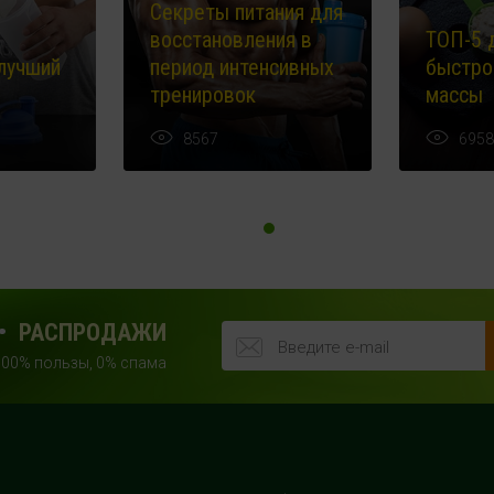
Секреты питания для
восстановления в
ТОП-5 
лучший
период интенсивных
быстро
тренировок
массы
8567
6958
РАСПРОДАЖИ
100% пользы, 0% спама