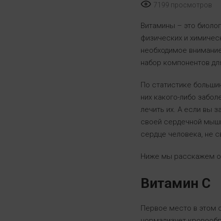
7199 просмотров
Витамины – это биоло
физических и химичес
необходимое внимание
набор компонентов дл
По статистике больши
них какого-либо забол
лечить их. А если вы 
своей сердечной мышц
сердце человека, не с
Ниже мы расскажем о 
Витамин С
Первое место в этом с
нормализует кровообр