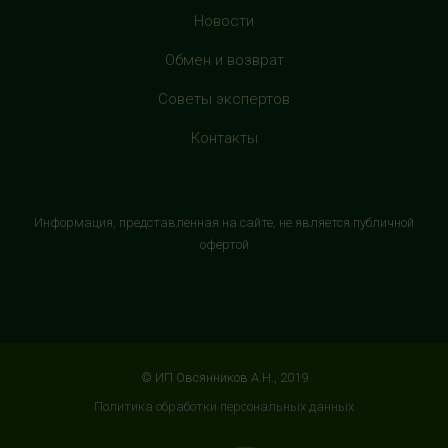
с 10:00 до 22:00 (без выходных)
Новости
HealthStore в ТРЦ "Витте Молл"
Обмен и возврат
г. Москва, ул. Веневская, 6, второй этаж, рядом с
Советы экспертов
магазином "М.Видео"
+7 (906) 525 14 01
Контакты
с 10:00 до 22:00 (без выходных)
HealthStore в ТРК "Торговый Квартал"
Информация, представленная на сайте, не является публичной
Домодедово
офертой
г. Домодедово, Каширское шоссе, 3А, второй этаж, рядом
с кинотеатром "Матрица"
+7 (965) 729-01-40
с 10:00 до 22:00 (без выходных)
© ИП Овсянников А.Н., 2019
HealthStore в ТРЦ "АУРА"
Политика обработки персональных данных
г. Ярославль, ул. Победы, 41, цокольный этаж, напротив
магазина "СпортМастер"