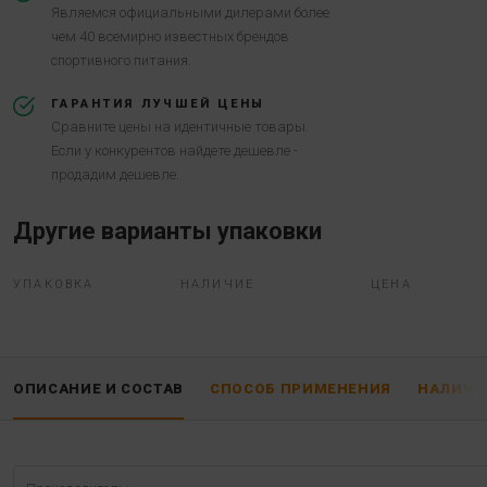
Являемся официальными дилерами более
чем 40 всемирно известных брендов
спортивного питания.
ГАРАНТИЯ ЛУЧШЕЙ ЦЕНЫ
Сравните цены на идентичные товары.
Если у конкурентов найдете дешевле -
продадим дешевле.
Другие варианты упаковки
УПАКОВКА
НАЛИЧИЕ
ЦЕНА
ОПИСАНИЕ И СОСТАВ
СПОСОБ ПРИМЕНЕНИЯ
НАЛИЧИ