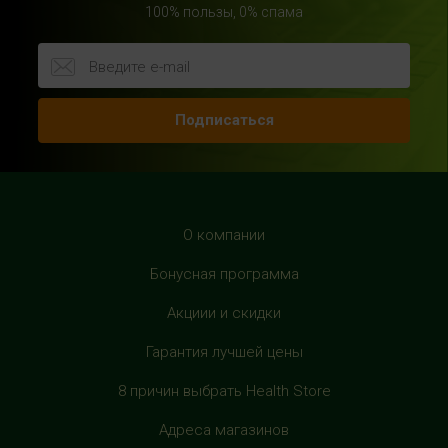
100% пользы, 0% спама
HealthStore в ТРЦ "Райкин Плаза"
г.Москва, Шереметьевская ул., 6, корп. 1, цокольный
этаж, по пути следования в фитнес-клуб "Spirit Fitness"
Подписаться
+7 (963) 682-31-94
с 10:00 до 22:00 (без выходных)
HealthStore в ТРЦ "Рио Дмитровка"
г. Москва, Дмитровское шоссе, 163 корп. А, второй этаж,
О компании
рядом с фуд-кортом
Бонусная программа
+7 (905) 137-87-04
с 10:00 до 22:00 (без выходных)
Акциии и скидки
Гарантия лучшей цены
HealthStore в ТРЦ "Филион"
г. Москва, Багратионовский проезд, 5, третий этаж,
8 причин выбрать Health Store
рядом с фуд-кортом
Адреса магазинов
+7 (905) 638-52-34