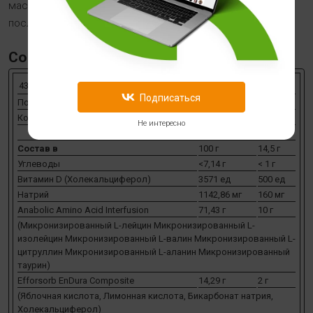
массы, восстановления и ремонта мышечных тканей
после силовых нагрузок.
Состав
435 г
Подписаться
Порция: 14,5 г
Количество порций: 30
Не интересно
Состав в
100 г
14,5 г
Углеводы
<7,14 г
< 1 г
Витамин D (Холекальциферол)
3571 ед
500 ед
Натрий
1142,86 мг
160 мг
Anabolic Amino Acid Interfusion
71,43 г
10 г
(Микронизированный L-лейцин Микронизированный L-
изолейцин Микронизированный L-валин Микронизированный L-
цитруллин Микронизированный L-аланин Микронизированный
таурин)
Efforsorb EnDura Composite
14,29 г
2 г
(Яблочная кислота, Лимонная кислота, Бикарбонат натрия,
Холекальциферол)