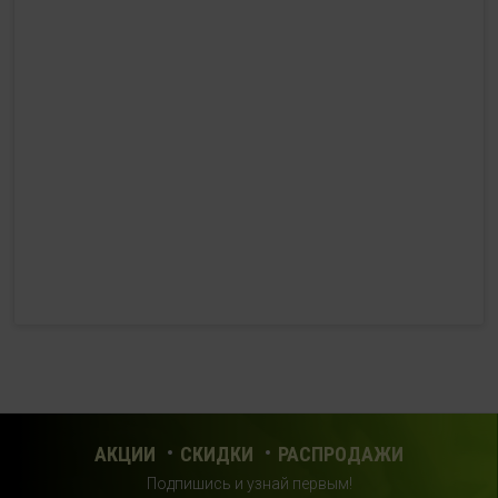
HealthStore в ТРЦ "Ковров-Молл"
г. Ковров, ул. Лопатина 7а, второй этаж, слева от
магазина "СпортМастер"
+ 7 (903) 645-25-85
с 10:00 до 21:00 (без выходных)
HealthStore + ФИТНЕС-БАР в ТРЦ "Красный кит"
г. Мытищи, Шараповский проезд, вл. 2, третий этаж,
рядом со входом в фитнес-клуб "DDX Fitness"
+7 (969) 017-86-26
с 10:00 до 22:00 (без выходных)
HealthStore в ТРЦ "Саларис"
г.Москва, 23 км, Киевское шоссе, 1, второй этаж, рядом с
фитнес-клубом "DDX"
АКЦИИ
СКИДКИ
РАСПРОДАЖИ
+7 (963) 682-32- 02
Подпишись и узнай первым!
с 10:00 до 22:00 (без выходных)