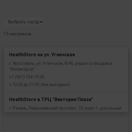
13 магазинов
HealthStore на ул. Угличская
г. Ярославль, ул. Угличская, 8/46, рядом со входом в
"WeiderSport"
+7 (961) 154-19-36
с 10:00 до 21:00 (без выходных)
HealthStore в ТРЦ "Виктория Плаза"
г. Рязань, Первомайский проспект, 70, корп.1, цокольный
этаж, рядом со входом "Эльдорадо"
+7 (910) 969-41-14
с 10:00 до 22:00 (без выходных)